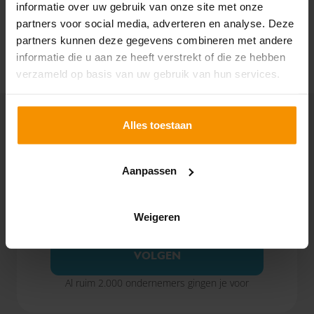
informatie over uw gebruik van onze site met onze
bedrijf over te nemen. Hier heb je vaak een
partners voor social media, adverteren en analyse. Deze
aanvullende financiering voor nodig.
partners kunnen deze gegevens combineren met andere
Lees verder
informatie die u aan ze heeft verstrekt of die ze hebben
verzameld op basis van uw gebruik van hun services.
Alles toestaan
Aanpassen
Blijf op de hoogte en volg
Omnyacc op LinkedIn
Weigeren
OMNYACC OP LINKEDIN
VOLGEN
Al ruim 2.000 ondernemers gingen je voor