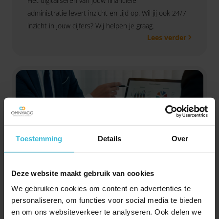
Het digitaliseren van jouw financiële
administratie levert inzicht en tijd op. Wil jij ook 24/7
inzicht in jouw cijfers? Wij helpen je graag.
Lees verder
Toestemming
Details
Over
Deze website maakt gebruik van cookies
Financieringen
We gebruiken cookies om content en advertenties te
Als ondernemer zie je kansen in de markt,
personaliseren, om functies voor social media te bieden
en om ons websiteverkeer te analyseren. Ook delen we
mogelijkheden om jouw bedrijf uit te breiden of een