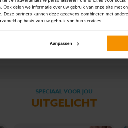
. Ook delen we informatie over uw gebruik van onze site met on
CONTROL?
e. Deze partners kunnen deze gegevens combineren met andere i
erzameld op basis van uw gebruik van hun services.
t Wlz-domein en heb je een controleverklaring nodig bij jouw veran
angrijk. Onze controlespecialisten geven antwoord op al jouw vragen
Aanpassen
ONZE SPECIALISTEN
SPECIAAL VOOR JOU
UITGELICHT