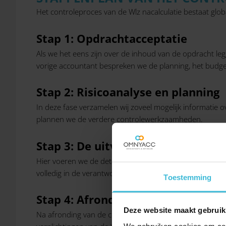
Het controleproces van de Wlz nacalculatie bestaat glob
Stap 1: Opdrachtacceptatie
Als we het eens zijn over de inhoud van de opdracht le
vorige accountant bespreken we de planning, het budge
Stap 2: Risicoanalyse en planning
In deze fase verzamelen wij zoveel mogelijk informatie 
plannen we de verdere controlewerkzaamheden.
Stap 3: De uitvoering van de contr
Hier voeren we de detailwerkzaamheden uit ten aanzien
volledig in de verantwoording zijn opgenomen.
Toestemming
Stap 4: Afronding en controleverk
Deze website maakt gebruik
Na afronding van de controlewerkzaamheden geven wij de
We gebruiken cookies om cont