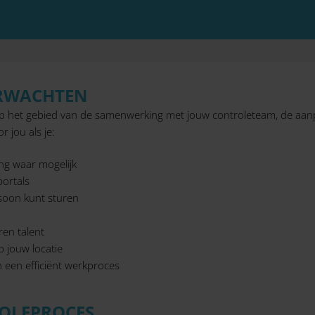
ERWACHTEN
op het gebied van de samenwerking met jouw controleteam, de aanpak
r jou als je:
ing waar mogelijk
portals
soon kunt sturen
en talent
 jouw locatie
een efficiënt werkproces
OLEPROCES