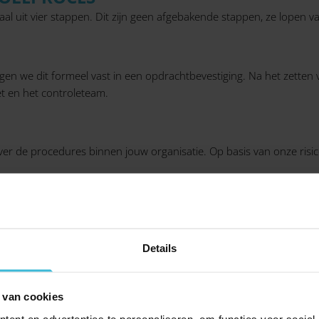
aal uit vier stappen. Dit zijn geen afgebakende stappen, ze lopen v
ggen we dit formeel vast in een opdrachtbevestiging. Na het zette
t en het controleteam.
over de procedures binnen jouw organisatie. Op basis van onze risic
ole
 van de verantwoording. We toetsen de interne beheersingsmaatreg
Details
laring
 van cookies
 controleverklaring af en rapporteren wij eventuele bevindingen. 
ent en advertenties te personaliseren, om functies voor social