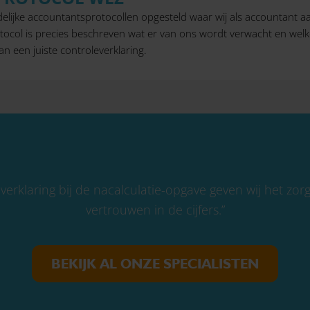
elijke accountantsprotocollen opgesteld waar wij als accountant a
rotocol is precies beschreven wat er van ons wordt verwacht en w
an een juiste controleverklaring.
verklaring bij de nacalculatie-opgave geven wij het zo
vertrouwen in de cijfers.”
BEKIJK AL ONZE SPECIALISTEN