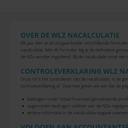
OVER DE WLZ NACALCULATIE
Elk jaar dien je als zorgaanbieder verschillende formuli
nacalculatie. Met dit formulier leg je de definitieve gem
de NZa worden ingediend. Bij de nacalculatie moet een
CONTROLEVERKLARING WLZ NA
Onze rol is het controleren van de nacalculatie. Is de 
controleverklaring af. Daarmee geven we aan dat de gege
bedragen onder ‘totaal financieel gerealiseerde produ
opgenomen bedragen voldoen aan de NZa-regelgev
andere informatie in de nacalculatie-opgave overee
VOLDOEN AAN ACCOUNTANTS