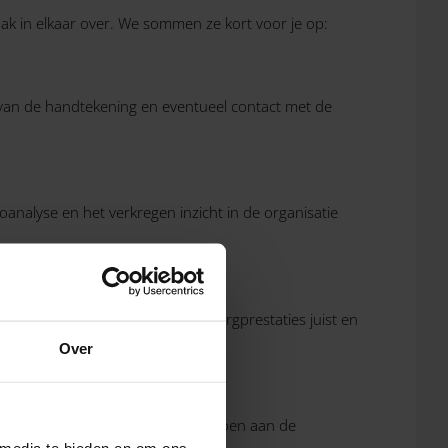
aak in elkaar over. We sommen ze kort voor je op:
n van de handtekening en eventueel contact met de
oanalyse en het verkregen inzicht in de organisatie
elen en we controleren of de zorgprestaties juist en
Over
Zo stellen we jou in staat te voldoen aan de
 media te bieden en om ons