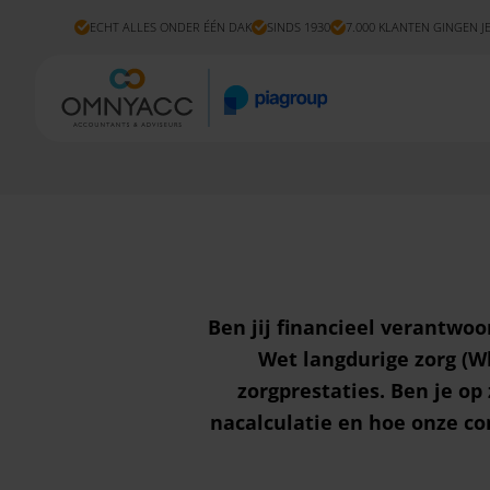
ECHT ALLES ONDER ÉÉN DAK
SINDS 1930
7.000 KLANTEN GINGEN J
Ben jij financieel verantwoo
Wet langdurige zorg (Wl
zorgprestaties. Ben je op
nacalculatie
en hoe onze co