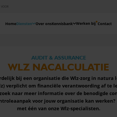
E VOOR
Werken bij
Home
Diensten
Over ons
Kennisbank
Contact
AUDIT & ASSURANCE
WLZ NACALCULATIE
rdelijk bij een organisatie die Wlz-zorg in natura 
z) verplicht om financiële verantwoording af te 
 zoek naar meer informatie over de benodigde con
ntroleaanpak voor jouw organisatie kan werken?
met
één van onze Wlz-specialisten
.