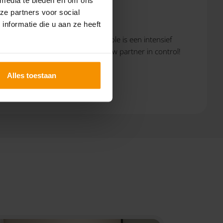
ze partners voor social
nformatie die u aan ze heeft
twoording? Een accountantscontrole is een intensief
. Wie weet zijn wij binnenkort jouw partner in control!
Alles toestaan