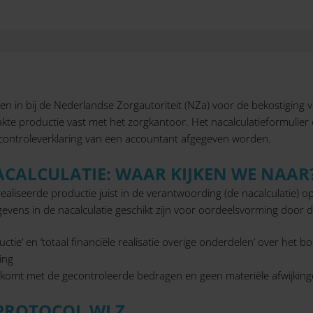
eren in bij de Nederlandse Zorgautoriteit (NZa) voor de bekostiging 
aakte productie vast met het zorgkantoor. Het nacalculatieformulier 
 controleverklaring van een accountant afgegeven worden.
CALCULATIE: WAAR KIJKEN WE NAAR
gerealiseerde productie juist in de verantwoording (de nacalculati
vens in de nacalculatie geschikt zijn voor oordeelsvorming door de
ctie’ en ‘totaal financiële realisatie overige onderdelen’ over het b
ing
nkomt met de gecontroleerde bedragen en geen materiële afwijking
PROTOCOL WLZ