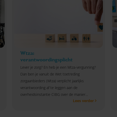
Wtza:
verantwoordingsplicht
Lever je zorg? En heb je een Wtza-vergunning?
Dan ben je vanuit de Wet toetreding
zorgaanbieders (Wtza) verplicht jaarlijks
verantwoording af te leggen aan de
overheidsinstantie CIBG over de manier
Lees verder
waarop je het geld uit de Wet langdurige zorg
(Wlz), Zorgverzekeringswet en/of VWS-
subsidie besteedt.