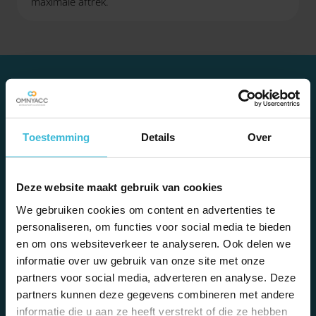
maximale aftrek.
TIP!
Toestemming
Details
Over
Een ANBI betaalt geen erfbelasting of schenkbelasting
voor erfenissen en schenkingen die de instelling
Deze website maakt gebruik van cookies
gebruikt voor het algemeen belang. Een culturele ANBI
We gebruiken cookies om content en advertenties te
is werkzaam op het gebied van kunst en cultuur. Of een
personaliseren, om functies voor social media te bieden
ANBI een culturele ANBI is, kun je controleren op de
en om ons websiteverkeer te analyseren. Ook delen we
website van de Belastingdienst. Een gift aan een
informatie over uw gebruik van onze site met onze
culturele ANBI mag je bij het berekenen van de aftrek
partners voor social media, adverteren en analyse. Deze
met 25% verhogen. Maar maximaal met € 1.250. De
partners kunnen deze gegevens combineren met andere
extra aftrek geldt voor periodieke giften én voor gewone
informatie die u aan ze heeft verstrekt of die ze hebben