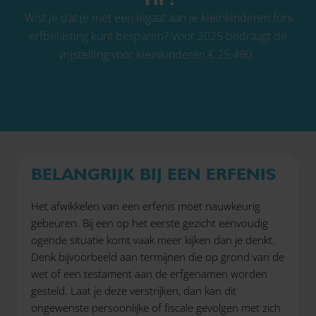
Wist je dat je met een legaat aan je kleinkinderen fors
erfbelasting kunt besparen? Voor 2025 bedraagt de
vrijstelling voor kleinkinderen € 25.490.
BELANGRIJK BIJ EEN ERFENIS
Het afwikkelen van een erfenis moet nauwkeurig
gebeuren. Bij een op het eerste gezicht eenvoudig
ogende situatie komt vaak meer kijken dan je denkt.
Denk bijvoorbeeld aan termijnen die op grond van de
wet of een testament aan de erfgenamen worden
gesteld. Laat je deze verstrijken, dan kan dit
ongewenste persoonlijke of fiscale gevolgen met zich