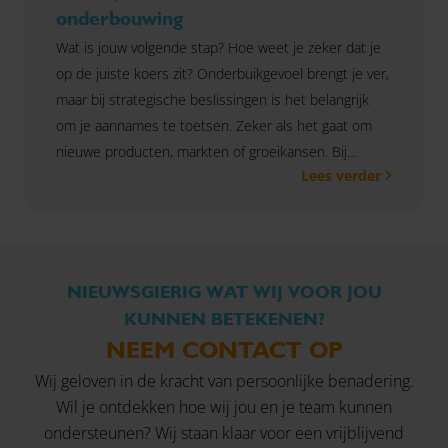
Zo zorgen we ervoor dat jouw strategie geen
onderbouwing
papieren plan blijft, maar écht tot leven komt.
Wat is jouw volgende stap? Hoe weet je zeker dat je
op de juiste koers zit? Onderbuikgevoel brengt je ver,
maar bij strategische beslissingen is het belangrijk
om je aannames te toetsen. Zeker als het gaat om
nieuwe producten, markten of groeikansen. Bij
Lees verder
Omnyacc helpen we je om dat gevoel te
onderbouwen met feiten. We zetten doelgericht
marktonderzoek in om je helder inzicht te geven in
wat je klant echt wil, waar je staat en welke kansen je
kunt benutten. Zo zet je met vertrouwen de volgende
NIEUWSGIERIG WAT WIJ VOOR JOU
stap!
KUNNEN BETEKENEN?
NEEM CONTACT OP
Wij geloven in de kracht van persoonlijke benadering.
Wil je ontdekken hoe wij jou en je team kunnen
ondersteunen? Wij staan klaar voor een vrijblijvend