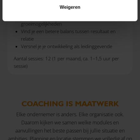
Sta je sterker in je leiderschap en vergroot je je
Weigeren
effectiviteit
Heb je inzicht in persoonlijke valkuilen én
groeimogelijkheden
Vind je een betere balans tussen resultaat en
relatie
Versnel je je ontwikkeling als leidinggevende
Aantal sessies: 12 (1 per maand, ca. 1–1,5 uur per
sessie)
COACHING IS MAATWERK
Elke ondernemer is anders. Elke organisatie ook.
Daarom kijken we samen welke modules en
aanvullingen het beste passen bij jullie situatie en
ambities. Planning en locatie stemmen we volledig af op