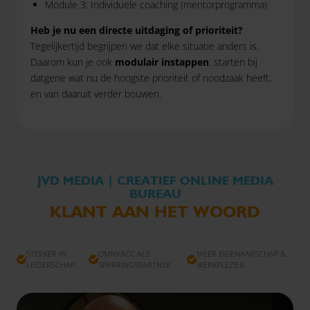
Module 3: Individuele coaching (mentorprogramma)
Heb je nu een directe uitdaging of prioriteit?
Tegelijkertijd begrijpen we dat elke situatie anders is.
Daarom kun je ook
modulair instappen
: starten bij
datgene wat nu de hoogste prioriteit of noodzaak heeft,
en van daaruit verder bouwen.
JVD MEDIA | CREATIEF ONLINE MEDIA
BUREAU
KLANT AAN HET WOORD
STERKER IN
OMNYACC ALS
MEER EIGENAARSCHAP &
LEIDERSCHAP
SPARRINGSPARTNER
WERKPLEZIER