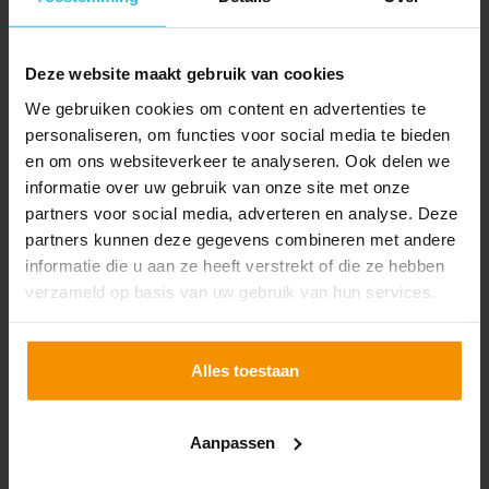
Persoonlijke begeleiding van leidinggevenden
gedurende één jaar
Deze website maakt gebruik van cookies
We gebruiken cookies om content en advertenties te
Goed leiderschap ontwikkel je niet in één dag. Het
personaliseren, om functies voor social media te bieden
vraagt om reflectie, feedback en begeleiding in de
en om ons websiteverkeer te analyseren. Ook delen we
praktijk. Met ons mentorprogramma bieden we
informatie over uw gebruik van onze site met onze
leidinggevenden persoonlijke coaching, afgestemd op
partners voor social media, adverteren en analyse. Deze
hun eigen vraagstukken en uitdagingen.
partners kunnen deze gegevens combineren met andere
informatie die u aan ze heeft verstrekt of die ze hebben
Met individuele coaching werk je gericht aan je eigen
verzameld op basis van uw gebruik van hun services.
leiderschapsstijl, ontdek je persoonlijke valkuilen en
benut je jouw groeikansen. Je leert beter balanceren
tussen resultaat en relatie, zodat je effectiever én met
Alles toestaan
meer vertrouwen leidinggeeft.
Na afloop van deze module:
Aanpassen