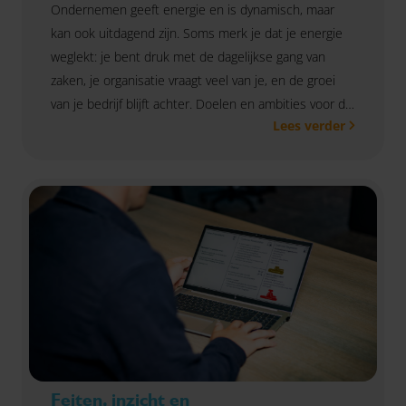
Ondernemen geeft energie en is dynamisch, maar
kan ook uitdagend zijn. Soms merk je dat je energie
weglekt: je bent druk met de dagelijkse gang van
zaken, je organisatie vraagt veel van je, en de groei
van je bedrijf blijft achter. Doelen en ambities voor de
Lees verder
toekomst zijn niet meer scherp. Herkenbaar? Wij
helpen je om weer grip, overzicht en balans te krijgen.
Samen zetten we jouw ideeën om in actie, zodat jij
weer kunt doen waar je energie van krijgt:
ondernemen! Hoe we dat doen? Samen met jou. We
brengen helder in kaart waar je nu staat en kijken
met een scherpe blik naar de toekomst. Samen
bepalen we de juiste stappen: van diensten en
klanten tot cijfers en processen. We bekijken hoe je
jouw team, structuur en werkwijze slim kunt inrichten
om je doelen te bereiken. We doen dit volledig op
jouw tempo: zonder druk, mét resultaat.
Feiten, inzicht en