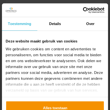
VAN SALARIS NAAR
STRATEGISCH
Toestemming
Details
Over
PERSONEELSMANAGEMENT
Je kunt bij Omnyacc terecht voor ál jouw
Deze website maakt gebruik van cookies
personeelszaken. Naast onze ervaren
salarisadviseurs hebben wij ook HRM-adviseurs,
We gebruiken cookies om content en advertenties te
pensioenadviseurs, verzekeringsspecialisten en
personaliseren, om functies voor social media te bieden
casemanagers in huis. Samen kunnen we jouw
en om ons websiteverkeer te analyseren. Ook delen we
personeelsbeleid in kaart brengen met
strategisch
informatie over uw gebruik van onze site met onze
personeelsmanagement
,
verzuim
beperken,
partners voor social media, adverteren en analyse. Deze
begeleiden bij
werving en selectie
en nog veel meer.
partners kunnen deze gegevens combineren met andere
Snel schakelen en dat alles onder één dak. Daarmee
informatie die u aan ze heeft verstrekt of die ze hebben
bespaar je flink, omdat je geen dubbele advies- en
verzameld op basis van uw gebruik van hun services.
administratiekosten hebt. In Nmbrs houden we het
overzicht over alle personeelszaken. Dit voorkomt
doublures, bied je gemak, bespaart kosten en je hebt
Alles toestaan