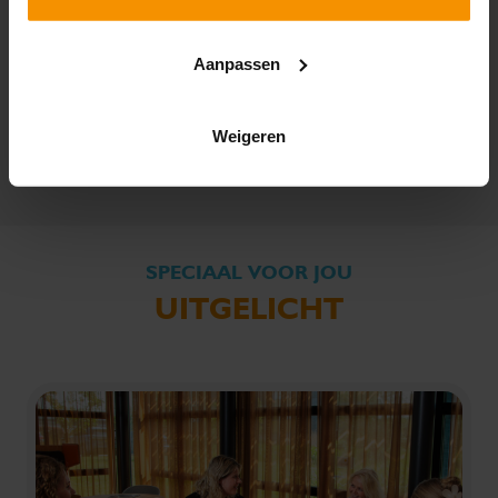
weer overzicht en tijd voor leukere zaken. Sterk toch!
Aanpassen
JE SALARISADMINISTRATIE UIT
HANDEN GEVEN? WIJ HELPEN JE GRAAG
>
Weigeren
SPECIAAL VOOR JOU
UITGELICHT