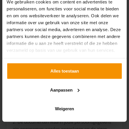
We gebruiken cookies om content en advertenties te
post voor Omnyacc verzendt.
personaliseren, om functies voor social media te bieden
en om ons websiteverkeer te analyseren. Ook delen we
c. Google Analytics. Omnyacc kan gebruik maken van
informatie over uw gebruik van onze site met onze
Google Analytics, een webanalyse-service die wordt
partners voor social media, adverteren en analyse. Deze
aangeboden door Google Inc. ("Google").
partners kunnen deze gegevens combineren met andere
informatie die u aan ze heeft verstrekt of die ze hebben
3. Met de in deze privacy verklaring genoemde
verzameld op basis van uw gebruik van hun services.
derden zijn afspraken gemaakt over de beveiliging
van en de omgang met jouw persoonsgegevens.
Alles toestaan
7. BEVEILIGING EN COOKIES
Aanpassen
1. Omnyacc neemt maatregelen om misbruik, verlies,
onbevoegde toegang, ongewenste openbaarmaking
en ongeoorloofde gedragingen tegen te gaan.
Weigeren
2. De documenten waarin jouw persoonsgegevens
zijn opgenomen worden opgeslagen op de eigen