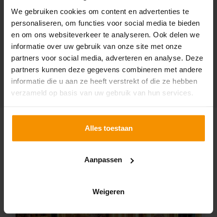
tillen. Ze luisteren zonder oordeel en stellen vragen
We gebruiken cookies om content en advertenties te
om te helpen de dingen weer op een rijtje te krijgen
personaliseren, om functies voor social media te bieden
en mogelijkheden te zien. Ze zijn veelzijdig in hun
en om ons websiteverkeer te analyseren. Ook delen we
aanpak en methodieken.
informatie over uw gebruik van onze site met onze
partners voor social media, adverteren en analyse. Deze
ZITTEN WIJ BINNENKORT OM TAFEL?
partners kunnen deze gegevens combineren met andere
informatie die u aan ze heeft verstrekt of die ze hebben
verzameld op basis van uw gebruik van hun services.
SPECIAAL VOOR JOU
Alles toestaan
UITGELICHT
Aanpassen
Weigeren