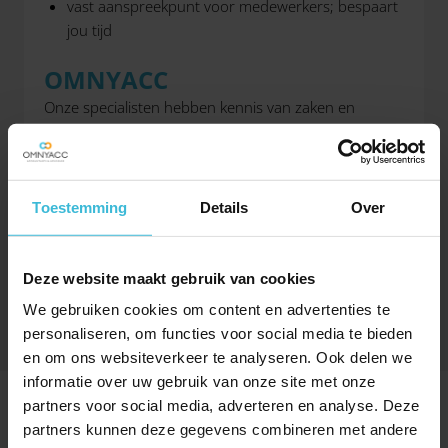
vast aanspreekpunt voor medewerkers; bespaart
jou tijd
OMNYACC
Onze specialisten hebben kennis van zaken en
begeleiden jou graag bij het oprichten van de OR.
Daarnaast kunnen zij jou adviseren over de rechten
en plichten van de OR. Ben jij al klant bij ons? Dan
kennen we jouw organisatie en is snel schakelen nog
Toestemming
Details
Over
makkelijker
Deze website maakt gebruik van cookies
VRAGEN?
We gebruiken cookies om content en advertenties te
personaliseren, om functies voor social media te bieden
en om ons websiteverkeer te analyseren. Ook delen we
informatie over uw gebruik van onze site met onze
partners voor social media, adverteren en analyse. Deze
SPECIAAL VOOR JOU
partners kunnen deze gegevens combineren met andere
UITGELICHT