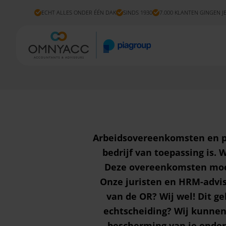
ECHT ALLES ONDER ÉÉN DAK
SINDS 1930
7.000 KLANTEN GINGEN J
Arbeidsovereenkomsten en pe
bedrijf van toepassing is.
Deze overeenkomsten moete
Onze juristen en HRM-advise
van de OR? Wij wel! Dit g
echtscheiding? Wij kunnen 
bescherming van je ondern