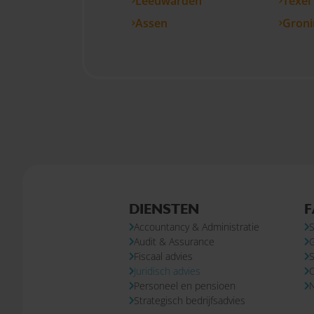
Leeuwarden
Texel
Assen
Groni
DIENSTEN
F
Accountancy & Administratie
S
Audit & Assurance
Fiscaal advies
S
Juridisch advies
Personeel en pensioen
N
Strategisch bedrijfsadvies