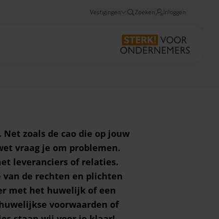
Vestigingen
Zoeken
Inloggen
Juridisch advies
Net zoals de cao die op jouw
 wet vraag je om problemen.
 leveranciers of relaties.
e van de rechten en plichten
er met het huwelijk of een
r huwelijkse voorwaarden of
s staan wij voor je klaar!