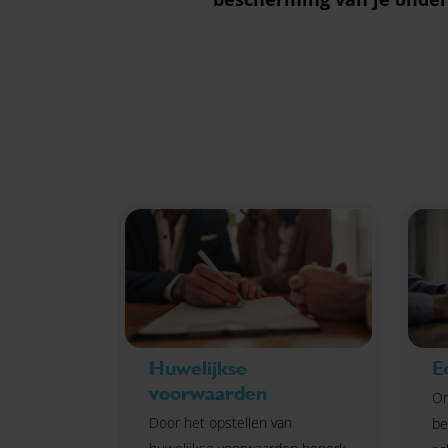
Huwelijkse
E
voorwaarden
On
Door het opstellen van
be