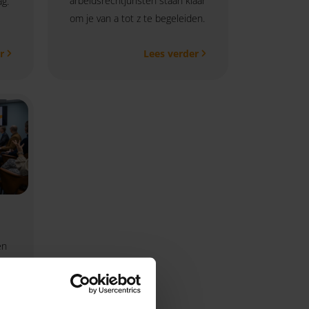
arbeidsrechtjuristen staan klaar
ag.
om je van a tot z te begeleiden.
r
Lees verder
en