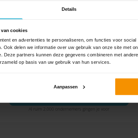
Lees verder
Lees verde
Details
 van cookies
ent en advertenties te personaliseren, om functies voor social
. Ook delen we informatie over uw gebruik van onze site met on
e. Deze partners kunnen deze gegevens combineren met andere i
erzameld op basis van uw gebruik van hun services.
Blijf op de hoogte en volg
Omnyacc op LinkedIn
Aanpassen
OMNYACC OP LINKEDIN VOLGEN
Al ruim 2.000 ondernemers gingen je voor