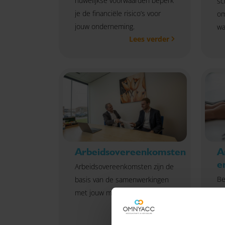
huwelijkse voorwaarden beperk
sc
je de financiële risico’s voor
om
jouw onderneming.
wa
Lees verder
Arbeidsovereenkomsten
A
e
Arbeidsovereenkomsten zijn de
Be
basis van de samenwerkingen
bi
met jouw medewerkers.
aa
ar