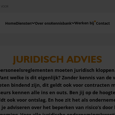
E VOOR
Werken bij
Home
Diensten
Over ons
Kennisbank
Contact
JURIDISCH ADVIES
rsoneelsreglementen moeten juridisch kloppen. 
 Want welke is dit eigenlijk? Zonder kennis van de
n bindend zijn, dit geldt ook voor contracten met
urs kennen alle ins en outs. Ben jij op de hoogt
eldt ook voor ontslag. En hoe zit het als ondernem
je adviseren over het beperken van risico’s doo
eming. Voor alle juridische ondernemingskwestie