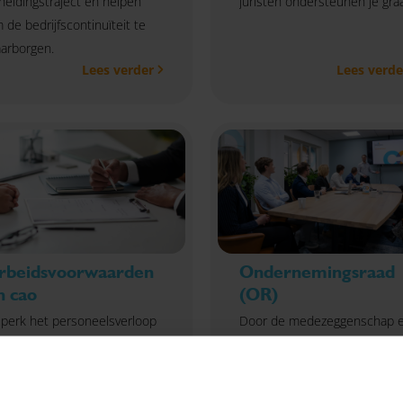
heidingstraject en helpen
juristen ondersteunen je gra
 de bedrijfscontinuïteit te
arborgen.
Lees verder
Lees verde
rbeidsvoorwaarden
Ondernemingsraad
n cao
(OR)
perk het personeelsverloop
Door de medezeggenschap 
nnen jouw organisatie met
inspraak van medewerkers
ntrekkelijke
versterken zij jou bij het
beidsvoorwaarden.
ondernemerschap.