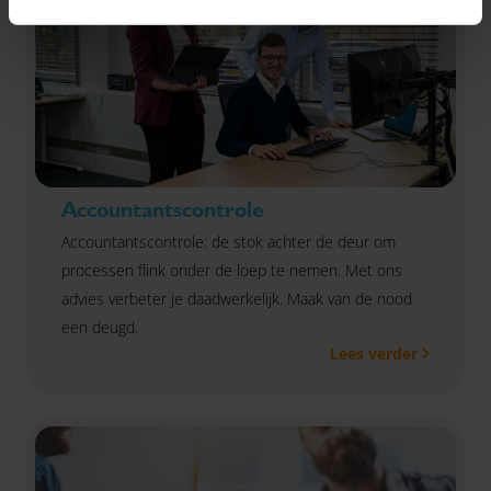
Accountantscontrole
Accountantscontrole: de stok achter de deur om
processen flink onder de loep te nemen. Met ons
advies verbeter je daadwerkelijk. Maak van de nood
een deugd.
Lees verder