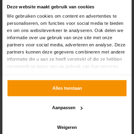
nemen je vervolgens mee in onze aanpak. Benieuwd
Deze website maakt gebruik van cookies
naar ervaringen van andere klanten? We delen ze
We gebruiken cookies om content en advertenties te
graag met je. Het enige wat jou rest is contact met
personaliseren, om functies voor social media te bieden
ons opnemen. Wie weet tot snel!
en om ons websiteverkeer te analyseren. Ook delen we
informatie over uw gebruik van onze site met onze
NEEM CONTACT OP MET EEN VAN
partners voor social media, adverteren en analyse. Deze
ONZE SPECIALISTEN >
partners kunnen deze gegevens combineren met andere
informatie die u aan ze heeft verstrekt of die ze hebben
verzameld op basis van uw gebruik van hun services.
SPECIAAL VOOR JOU
Alles toestaan
UITGELICHT
Aanpassen
Weigeren