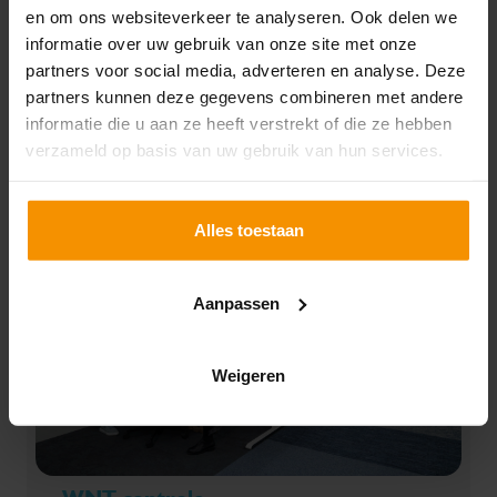
Rapportages en
en om ons websiteverkeer te analyseren. Ook delen we
dashboarding
informatie over uw gebruik van onze site met onze
partners voor social media, adverteren en analyse. Deze
Financiële rapportages geven inzicht in jouw
partners kunnen deze gegevens combineren met andere
financiële situatie en vormen de basis voor
informatie die u aan ze heeft verstrekt of die ze hebben
strategische beslissingen.
verzameld op basis van uw gebruik van hun services.
Lees verder
Alles toestaan
Aanpassen
Weigeren