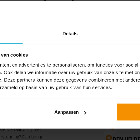
OMNYACC OP LINKEDIN VOLGEN
Al ruim 2.000 ondernemers gingen je voor
Details
 van cookies
ent en advertenties te personaliseren, om functies voor social
. Ook delen we informatie over uw gebruik van onze site met on
e. Deze partners kunnen deze gegevens combineren met andere i
T
erzameld op basis van uw gebruik van hun services.
te kans dat je ons zelfs
 met maar liefst 220
egio. Bewust. Wij vinden
Aanpassen
ak makkelijk bij ons
n het meest uit de
DEN BUR
ezelfde taal. Zit jij met
rsteuning? Dan ben je
DEN HELD