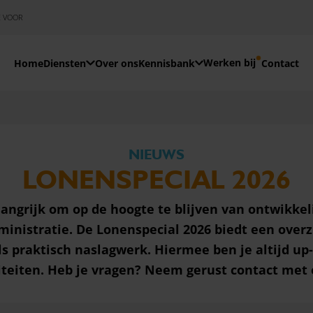
E VOOR
Werken bij
Home
Diensten
Over ons
Kennisbank
Contact
NIEUWS
LONENSPECIAL 2026
langrijk om op de hoogte te blijven van ontwikke
ministratie. De Lonenspecial 2026 biedt een overz
ls praktisch naslagwerk. Hiermee ben je altijd up
iteiten. Heb je vragen? Neem gerust
contact
met 