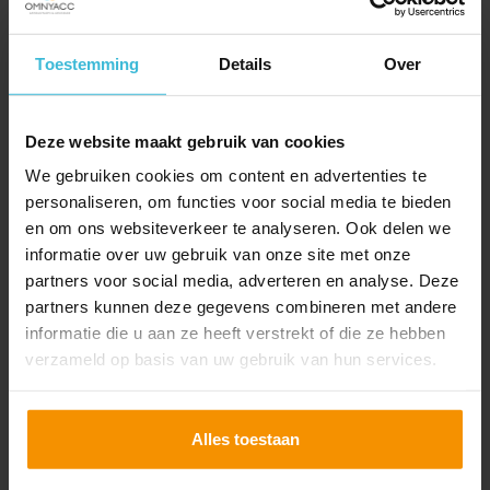
De Belastingdienst kan daarbij alleen met
terugwerkende kracht tot 1 januari 2025 corrigeren,
Toestemming
Details
Over
tenzij sprake is van kwaadwillendheid.
Deze website maakt gebruik van cookies
We gebruiken cookies om content en advertenties te
Handhaving vanaf 2026
personaliseren, om functies voor social media te bieden
en om ons websiteverkeer te analyseren. Ook delen we
Met ingang van 1 januari 2026 zou het
informatie over uw gebruik van onze site met onze
handhavingsmoratorium arbeidsrelaties en ook de
partners voor social media, adverteren en analyse. Deze
zachte landing volledig opgeheven worden. Het
partners kunnen deze gegevens combineren met andere
kabinet heeft eind 2025 echter toch gekozen voor
informatie die u aan ze heeft verstrekt of die ze hebben
een gedeeltelijke verlenging van de zachte landing.
verzameld op basis van uw gebruik van hun services.
Een volledige verlenging vond het kabinet ongewenst.
De gedeeltelijke verlenging betekent dat de
Alles toestaan
Belastingdienst ook in 2026 in principe start met een
bedrijfsbezoek in plaats van meteen met een