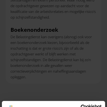
de opdrachtgever gewezen op aandacht voor de
kwalificatie van de arbeidsrelaties en mogelijke risico’s
op schijnzelfstandigheid.
Boekenonderzoek
De Belastingdienst kan overigens (alsnog) ook voor
een boekenonderzoek kiezen, bijvoorbeeld als de
inschatting is dat er grote risico’s zijn of als de
opdrachtgever werkt of blijft werken met
schijnzelfstandigen. De Belastingdienst kan bij zo’n
boekenonderzoek in alle gevallen weer
correctieverplichtingen en naheffingsaanslagen
opleggen.
LET OP!