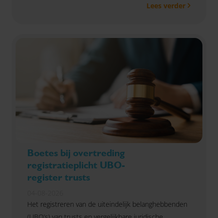
Lees verder
nu het mkb voor grote uitdagingen staat, zijn
investeringen en innovatie belangrijk", aldus Pieter
van der Kwaak, bestuurslid van SRA.
Boetes bij overtreding
registratieplicht UBO-
register trusts
04-08-2026
Het registreren van de uiteindelijk belanghebbenden
(UBO’s) van trusts en vergelijkbare juridische