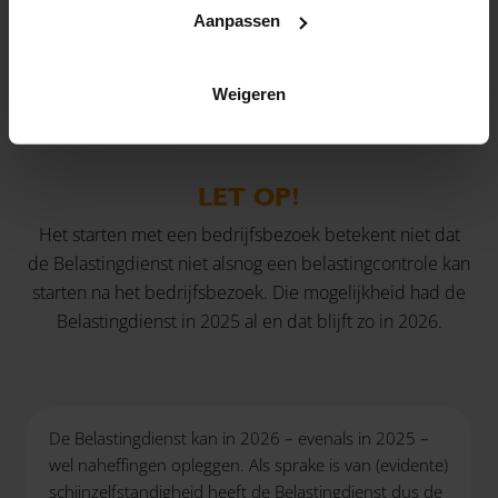
belastingcontrole. De ondernemer krijgt daarna in
Aanpassen
principe de mogelijkheid om zijn bedrijfsvoering te
verbeteren.
Weigeren
LET OP!
Het starten met een bedrijfsbezoek betekent niet dat
de Belastingdienst niet alsnog een belastingcontrole kan
starten na het bedrijfsbezoek. Die mogelijkheid had de
Belastingdienst in 2025 al en dat blijft zo in 2026.
De Belastingdienst kan in 2026 – evenals in 2025 –
wel naheffingen opleggen. Als sprake is van (evidente)
schijnzelfstandigheid heeft de Belastingdienst dus de