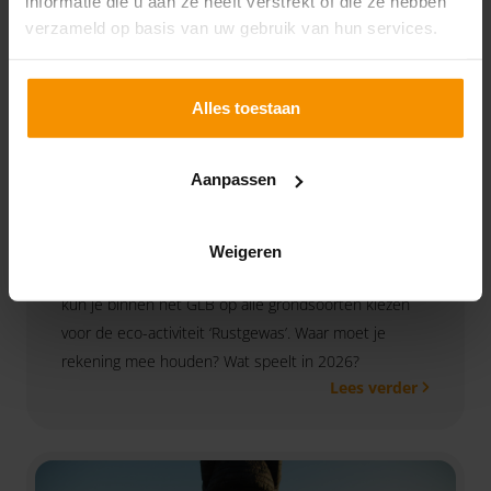
informatie die u aan ze heeft verstrekt of die ze hebben
verzameld op basis van uw gebruik van hun services.
Alles toestaan
Agro: Aandachtspunten
Aanpassen
rustgewassen
14-10-2025
Op bouwland op zand- en lössgrond geldt, vanuit de
Weigeren
mestwetgeving, een rustgewasverplichting. Daarnaast
kun je binnen het GLB op alle grondsoorten kiezen
voor de eco-activiteit ‘Rustgewas’. Waar moet je
rekening mee houden? Wat speelt in 2026?
Lees verder