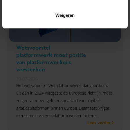
Weigeren
Wetsvoorstel
platformwerk moet positie
van platformwerkers
versterken
20-07-2026
Het wetsvoorstel Wet platformwerk, dat voortkomt
uit een in 2024 vastgestelde Europese richtlijn, moet
zorgen voor een gelijker speelveld voor digitale
arbeidsplatformen binnen Europa. Daarnaast krijgen
mensen die via een platform werken betere
Lees verder
arbeidsvoorwaarden.