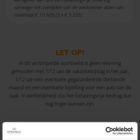
vanwege het overlijden van de werknemer doen van
maximaal € 10.605 (3 x € 3.535).
LET OP!
In dit versimpelde voorbeeld is geen rekening
gehouden met 1/12 van de vakantiebijslag in het jaar,
1/12 van een eventuele gegarandeerde dertiende
maand en een eventuele bijtelling voor een auto van de
zaak. In werkelijkheid zou het belastingvrije bedrag dus
nog hoger kunnen zijn.