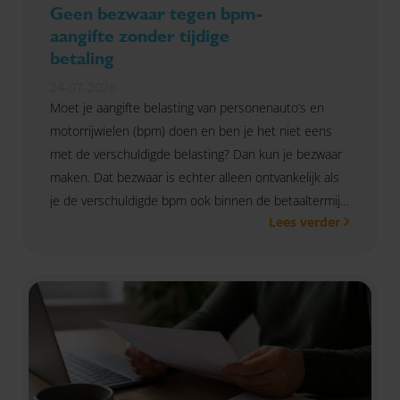
Geen bezwaar tegen bpm-
aangifte zonder tijdige
betaling
24-07-2026
Moet je aangifte belasting van personenauto’s en
motorrijwielen (bpm) doen en ben je het niet eens
met de verschuldigde belasting? Dan kun je bezwaar
maken. Dat bezwaar is echter alleen ontvankelijk als
je de verschuldigde bpm ook binnen de betaaltermijn
Lees verder
voldoet. Dat bevestigde de Hoge Raad in een zaak
waarin bezwaar was ingediend voordat de bpm was
betaald.