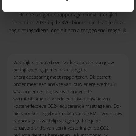
LET OP!
De eerstvolgende rapportage moest uiterlijk 1
december 2023 bij de RVO binnen zijn. Heb je deze
nog niet ingediend, doe dit dan alsnog zo snel mogelijk.
Wettelijk is bepaald over welke aspecten van jouw
bedrijfsvoering je met betrekking tot
energiebesparing moet rapporteren. Dit betreft
onder meer een analyse van jouw energieverbruik,
waaronder een opgave van onbenutte
warmtestromen alsmede een inventarisatie van
kosteneffectieve CO2-reducerende maatregelen. Ook
hiervoor kun je gebruikmaken van de EML. Voor jouw
rapportage is wettelijk vastgelegd hoe je de
terugverdientijd van een investering en de CO2-
reductie dient te berekenen. Je kunt voor jouw