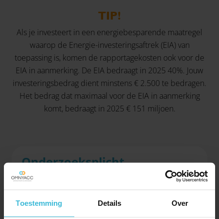
TIP!
Als je investeert in een energiebesparende maatregel
waarop de Energie-investeringsaftrek (EIA) van
toepassing is, komen de rapportagekosten ook voor de
EIA in aanmerking. De EIA bedraagt in 2025 40%. Jouw
investeringsbedrag dient minstens € 2.500 te bedragen.
Het bedrag dat maximaal voor de EIA in aanmerking
komt, bedraagt in 2025 € 151 miljoen.
Onderzoeksplicht
Grote energie verbruikende bedrijven kunnen ook
nog te maken hebben met een onderzoeksplicht over
energiebesparing. Dit geldt voor locaties van
Toestemming
Details
Over
bedrijven met een jaarlijks energiegebruik vanaf 10