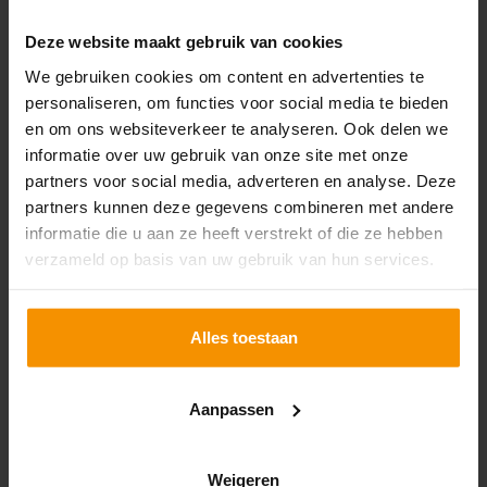
miljoen kWh elektriciteit of 170.000 m3 aardgas. Of
de onderzoeksplicht op de activiteiten van uw bedrijf
Deze website maakt gebruik van cookies
van toepassing is, hangt af van wie de milieuregels
We gebruiken cookies om content en advertenties te
voor de milieubelastende activiteit van uw bedrijf
personaliseren, om functies voor social media te bieden
bepaalt. Om te bepalen of er een onderzoeksplicht
en om ons websiteverkeer te analyseren. Ook delen we
geldt voor de locatie kunnen ondernemers het
informatie over uw gebruik van onze site met onze
stappenplan raadplegen:
Stappenplan
partners voor social media, adverteren en analyse. Deze
Energiebesparing Rapportageplicht (rvo.nl)
.
partners kunnen deze gegevens combineren met andere
informatie die u aan ze heeft verstrekt of die ze hebben
De onderzoeksplicht houdt in dat je eens per vier jaar
verzameld op basis van uw gebruik van hun services.
onderzoekt welke energiebesparende maatregelen je
moet nemen. Dit dien je digitaal te rapporteren bij de
RVO. Je moet in jouw rapportage ook aangeven welke
Alles toestaan
maatregelen je de voorafgaande periode al hebt
genomen.
Aanpassen
Weigeren