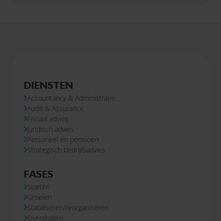
investeringen en innovatie belangrijk", aldus Pieter
van der Kwaak, bestuurslid van SRA.
DIENSTEN
Accountancy & Administratie
Audit & Assurance
Fiscaal advies
Juridisch advies
Personeel en pensioen
Strategisch bedrijfsadvies
FASES
Starten
Groeien
Stabiliseren/reorganiseren
Overdragen