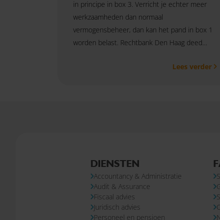
in principe in box 3. Verricht je echter meer
werkzaamheden dan normaal
vermogensbeheer, dan kan het pand in box 1
worden belast. Rechtbank Den Haag deed
hierover in juni 2026 uitspraak.
Lees verder
DIENSTEN
F
Accountancy & Administratie
S
Audit & Assurance
Fiscaal advies
S
Juridisch advies
Personeel en pensioen
N