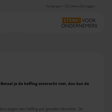
Vestigingen
Zoeken
Inloggen
Nieuws
Lagere vrachtwagenheffing en boetes vanaf september 2026
Betaal je de heffing onterecht niet, dan kan de
dere wegen een heffing per gereden kilometer. De