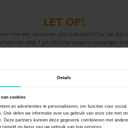
LET OP!
oten met een aanbieder voor tolkastjes? Doe dat dan 
d hebt om vóór 1 juli 2026 het kastje te ontvangen en t
s
Details
 registreren, gelden vaste boetes. Staat het tolkastje uit, werkt het 
. Ook hier geldt tot 1 januari 2027 nog enige coulance door een 
 van cookies
ent en advertenties te personaliseren, om functies voor social
. Ook delen we informatie over uw gebruik van onze site met on
e. Deze partners kunnen deze gegevens combineren met andere i
erzameld op basis van uw gebruik van hun services.