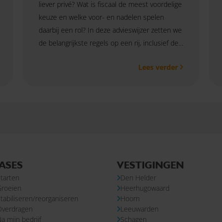
liever privé? Wat is fiscaal de meest voordelige
keuze en welke voor- en nadelen spelen
daarbij een rol? In deze advieswijzer zetten we
de belangrijkste regels op een rij, inclusief de
wijzigingen die vanaf 2027 ingaan.
Lees verder
ASES
VESTIGINGEN
tarten
Den Helder
Groeien
Heerhugowaard
tabiliseren/reorganiseren
Hoorn
Overdragen
Leeuwarden
a mijn bedrijf
Schagen