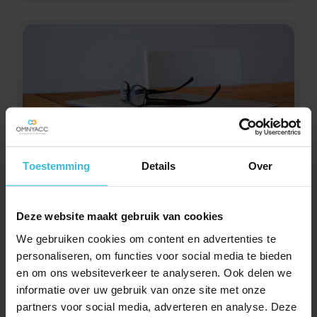
Toestemming
Details
Over
Unit4
Met Unit4 Multivers online heb je jouw financiën altijd
Deze website maakt gebruik van cookies
onder controle.
We gebruiken cookies om content en advertenties te
Lees verder
personaliseren, om functies voor social media te bieden
en om ons websiteverkeer te analyseren. Ook delen we
informatie over uw gebruik van onze site met onze
partners voor social media, adverteren en analyse. Deze