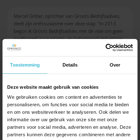
Marcel Gritter, oprichter van Groots Bedrijfsadvies,
deelt zijn enthousiasme over deze stap: "In 2013
begon ik Groots Bedrijfsadvies met de visie om geen
traditioneel accountants- en belastingadvieskantoor
neer te zetten, maar een kantoor dat bedrijfsadvies
rondom onze klant centraal stelt. Samen met Fred
heb ik deze visie verder ontwikkeld en nu, in 2025,
Toestemming
Details
Over
kunnen we deze realiseren door de fusie met
Omnyacc Accountants & Adviseurs. We willen het
bedrijfsadvies nog verder doorontwikkelen, om dit te
Deze website maakt gebruik van cookies
kunnen doen, zullen we onder andere een vestiging
We gebruiken cookies om content en advertenties te
in Groningen opstarten. Fred en ik zien hier een
personaliseren, om functies voor social media te bieden
mooie uitdaging voor ons weggelegd om hiermee
en om ons websiteverkeer te analyseren. Ook delen we
Omnyacc verder uit te bouwen."
informatie over uw gebruik van onze site met onze
partners voor social media, adverteren en analyse. Deze
Omnyacc Accountancy & Adviseurs is een
partners kunnen deze gegevens combineren met andere
multidisciplinair advieskantoor met 8 vestigingen in