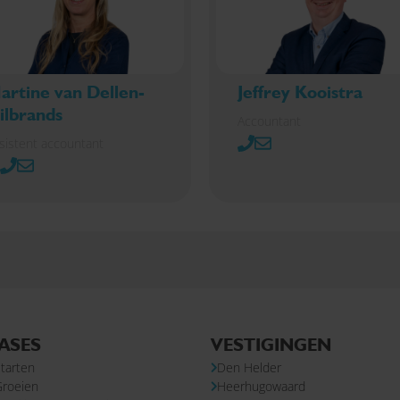
artine van Dellen-
Jeffrey Kooistra
ilbrands
Accountant
sistent accountant
ASES
VESTIGINGEN
tarten
Den Helder
Groeien
Heerhugowaard