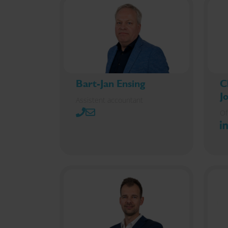
Bart-Jan Ensing
C
J
Assistent accountant
Of