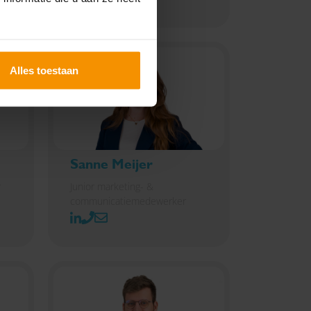
Alles toestaan
Sanne Meijer
r
Junior marketing- &
communicatiemedewerker