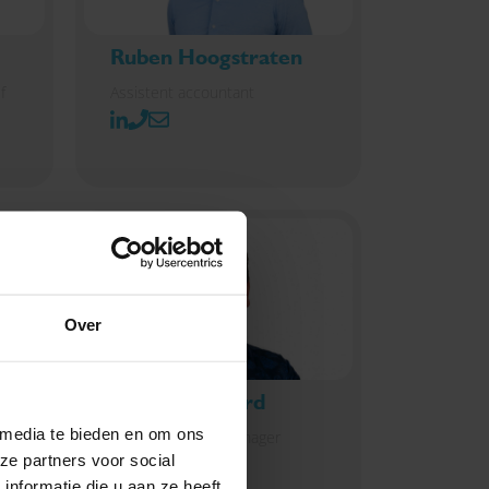
Ruben Hoogstraten
f
Assistent accountant
Over
Ronald Bogaard
 media te bieden en om ons
ICT- & applicatiemanager
ze partners voor social
nformatie die u aan ze heeft