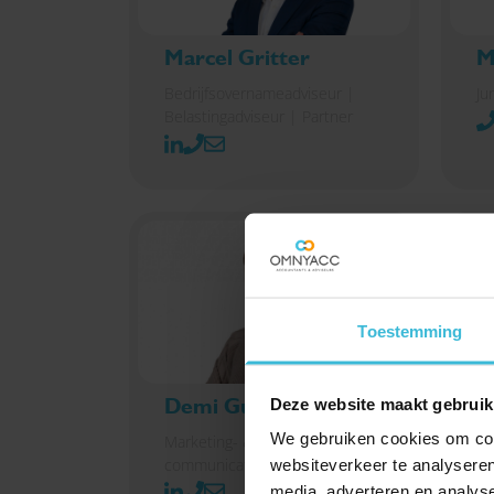
Marcel Gritter
M
Bedrijfsovernameadviseur |
Ju
Belastingadviseur | Partner
Toestemming
Demi Guijken
M
Deze website maakt gebruik
We gebruiken cookies om cont
Marketing- &
Se
communicatiemedewerker
co
websiteverkeer te analyseren
media, adverteren en analys