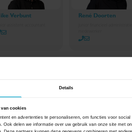
ike Verbunt
René Doorten
nior assistent accountant
Junior financieel administratie
medewerker
Details
elanie Kolster
Carina Marks
 van cookies
ent en advertenties te personaliseren, om functies voor social
nior marketing- &
Hoofd HR & Recruitment
mmunicatiemedewerker
. Ook delen we informatie over uw gebruik van onze site met on
e. Deze partners kunnen deze gegevens combineren met andere i