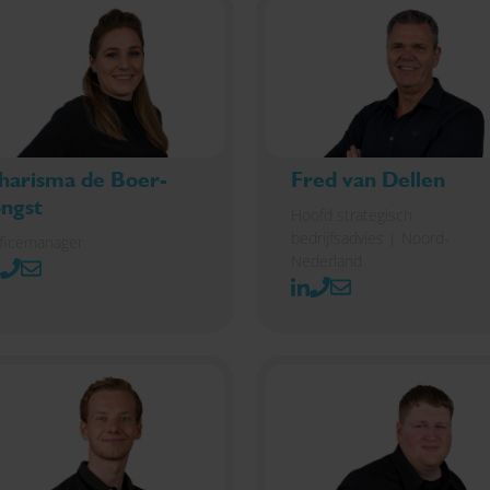
harisma de Boer-
Fred van Dellen
ongst
Hoofd strategisch
bedrijfsadvies | Noord-
ficemanager
Nederland