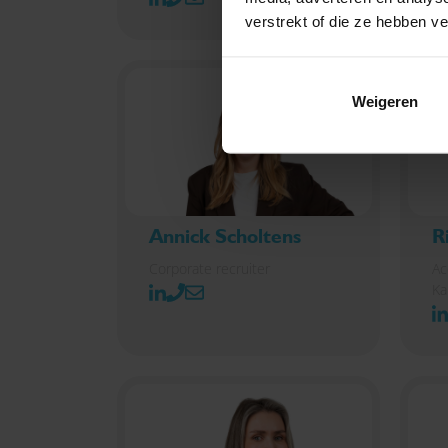
verstrekt of die ze hebben v
Weigeren
Annick Scholtens
R
Corporate recruiter
Ac
Ka