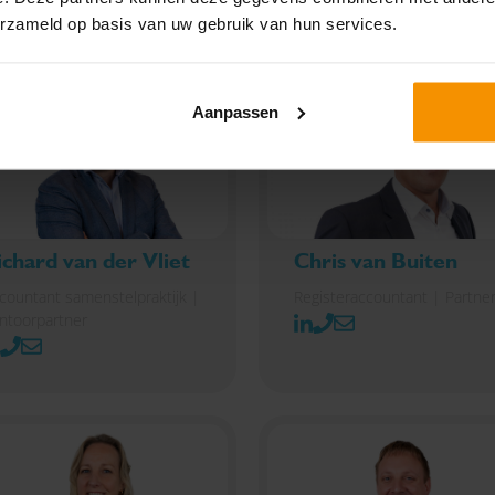
erzameld op basis van uw gebruik van hun services.
Aanpassen
ichard van der Vliet
Chris van Buiten
countant samenstelpraktijk |
Registeraccountant | Partne
ntoorpartner