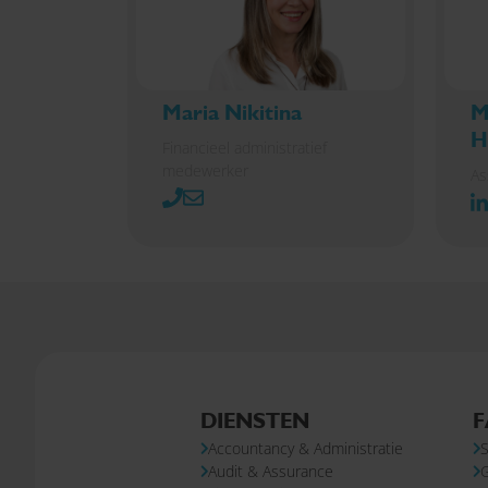
Maria Nikitina
M
H
Financieel administratief
medewerker
As
DIENSTEN
F
Accountancy & Administratie
S
Audit & Assurance