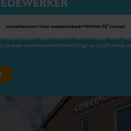
MEDEWERKER
E VOOR
32-40 uur
Werken bij
Home
Diensten
Over ons
Kennisbank
Contact
en meer zijn dan alleen cijfers. Het draait om overzicht, 
ie betrouwbare kracht die het verschil maakt voor cliënt
n je meer verantwoordelijkheid krijgt en jezelf verder
T