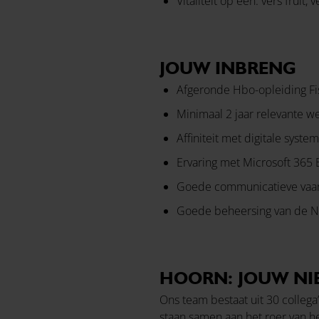
Vitaliteit op één: vers frui
JOUW INBRENG
Afgeronde Hbo-opleiding Fi
Minimaal 2 jaar relevante we
Affiniteit met digitale syst
Ervaring met Microsoft 365 
Goede communicatieve vaardi
Goede beheersing van de Ne
HOORN: JOUW NI
Ons team bestaat uit 30 collega
staan samen aan het roer van he