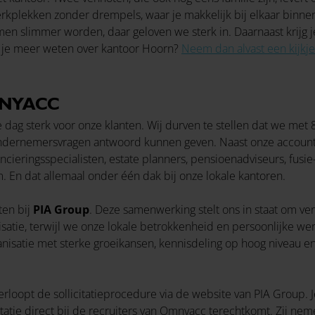
werkplekken zonder drempels, waar je makkelijk bij elkaar binne
en slimmer worden, daar geloven we sterk in. Daarnaast krijg 
l je meer weten over kantoor Hoorn?
Neem dan alvast een kijkje
MNYACC
dag sterk voor onze klanten. Wij durven te stellen dat we met 
 ondernemersvragen antwoord kunnen geven. Naast onze account
ncieringsspecialisten, estate planners, pensioenadviseurs, fus
. En dat allemaal onder één dak bij onze lokale kantoren.
ten bij
PIA Group
. Deze samenwerking stelt ons in staat om v
ialisatie, terwijl we onze lokale betrokkenheid en persoonlijke 
anisatie met sterke groeikansen, kennisdeling op hoog niveau e
opt de sollicitatieprocedure via de website van PIA Group. Je 
itatie direct bij de recruiters van Omnyacc terechtkomt. Zij nem