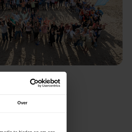
 iedere dag het beste uit jezelf
Over
 media te bieden en om ons