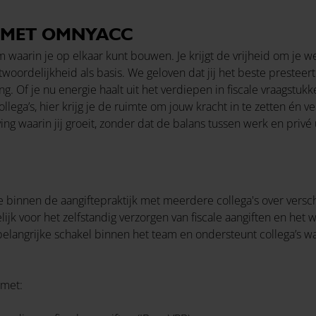
 MET OMNYACC
 waarin je op elkaar kunt bouwen. Je krijgt de vrijheid om je 
ordelijkheid als basis. We geloven dat jij het beste presteert al
g. Of je nu energie haalt uit het verdiepen in fiscale vraagstuk
llega’s, hier krijg je de ruimte om jouw kracht in te zetten én 
 waarin jij groeit, zonder dat de balans tussen werk en privé 
 binnen de aangiftepraktijk met meerdere collega's over versch
jk voor het zelfstandig verzorgen van fiscale aangiften en het 
belangrijke schakel binnen het team en ondersteunt collega’s w
 met: