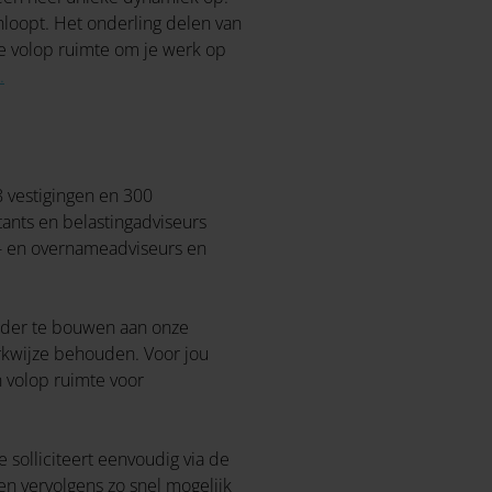
nloopt. Het onderling delen van
je volop ruimte om je werk op
.
8 vestigingen en 300
ants en belastingadviseurs
ie- en overnameadviseurs en
erder te bouwen aan onze
werkwijze behouden. Voor jou
n volop ruimte voor
solliciteert eenvoudig via de
en vervolgens zo snel mogelijk