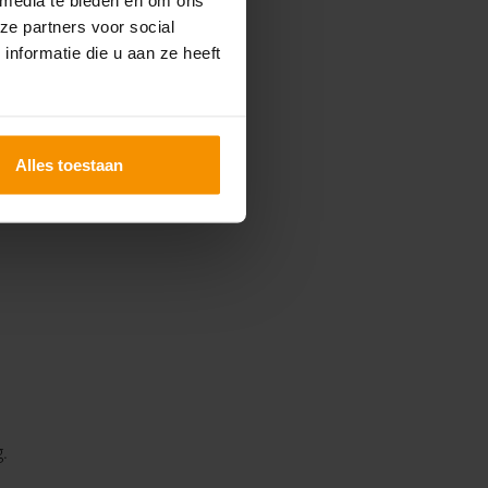
ze partners voor social
nformatie die u aan ze heeft
Alles toestaan
lijven ontwikkelen.
.