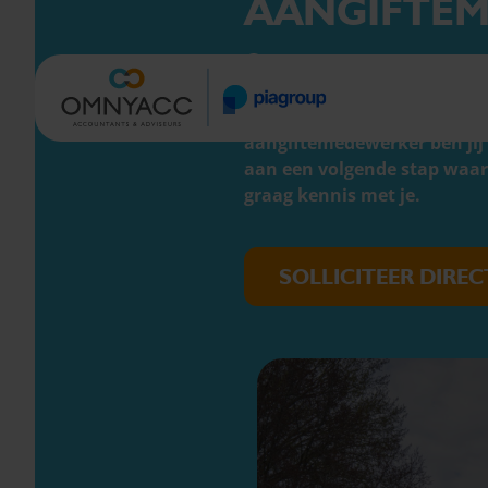
AANGIFTE
ECHT ALLES ONDER ÉÉN DAK
SINDS 1930
7.000 KLANTEN GINGEN J
HBO Fiscale economie
Hoorn
Jij weet dat fiscale aangift
aangiftemedewerker ben jij d
aan een volgende stap waari
graag kennis met je.
SOLLICITEER DIREC