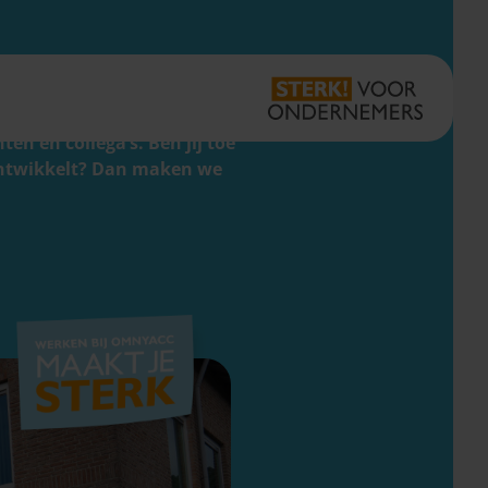
Vestigingen
Zoeken
Inloggen
zekerheid en vertrouwen. Als
Aangiftemedewerker
en én collega’s. Ben jij toe
 ontwikkelt? Dan maken we