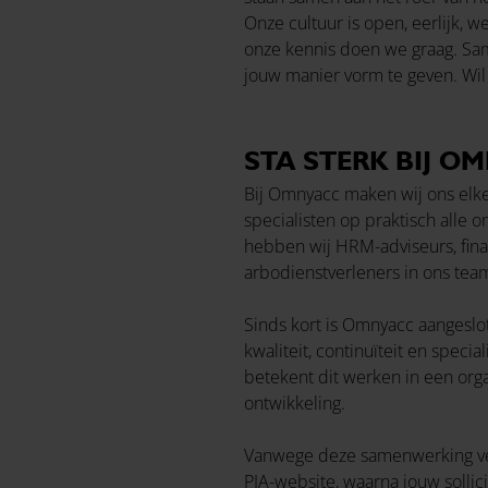
Onze cultuur is open, eerlijk, 
onze kennis doen we graag. Sam
jouw manier vorm te geven. Wi
STA STERK BIJ O
Bij Omnyacc maken wij ons elke 
specialisten op praktisch alle
hebben wij HRM-adviseurs, fina
arbodienstverleners in ons team
Sinds kort is Omnyacc aangeslo
kwaliteit, continuïteit en spec
betekent dit werken in een org
ontwikkeling.
Vanwege deze samenwerking verlo
PIA-website, waarna jouw sollic