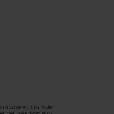
Broers Casper en Xander Müller
t een heel unieke dynamiek op.