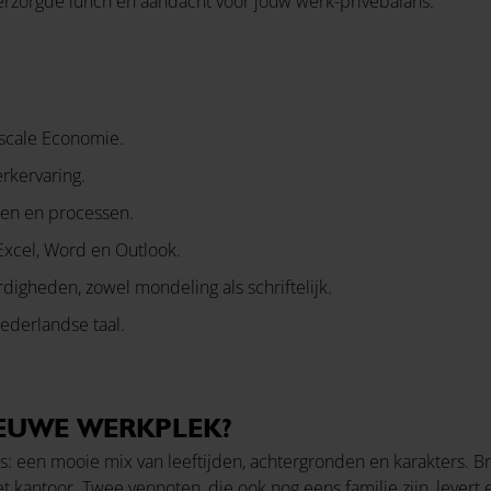
t, verzorgde lunch en aandacht voor jouw werk-privébalans.
scale Economie.
rkervaring.
emen en processen.
Excel, Word en Outlook.
gheden, zowel mondeling als schriftelijk.
derlandse taal.
EUWE WERKPLEK?
’s: een mooie mix van leeftijden, achtergronden en karakters. 
t kantoor. Twee vennoten, die ook nog eens familie zijn, lever