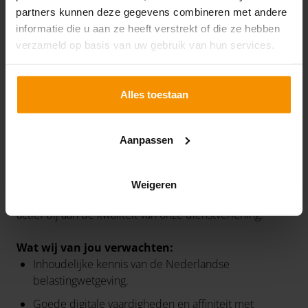
Maandelijkse internet- en telefoonvergoeding of
partners kunnen deze gegevens combineren met andere
mobiel abonnement met BYOD-vergoeding.
informatie die u aan ze heeft verstrekt of die ze hebben
verzameld op basis van uw gebruik van hun services.
Vitaliteit op één: vers fruit, dagelijkse lunchwandeling
en aandacht voor jouw werk-privébalans.
Alles toestaan
JOUW INBRENG
Aanpassen
Je combineert inhoudelijke fiscale kennis met een
digitale en klantgerichte manier van werken. Je
Weigeren
communiceert helder, werkt nauwkeurig en draagt
actief bij aan de kwaliteit van onze dienstverlening.
Wat wij van jou verwachten:
Inhoudelijke kennis van de Nederlandse
belastingwetgeving.
Goede digitale vaardigheden en affiniteit met