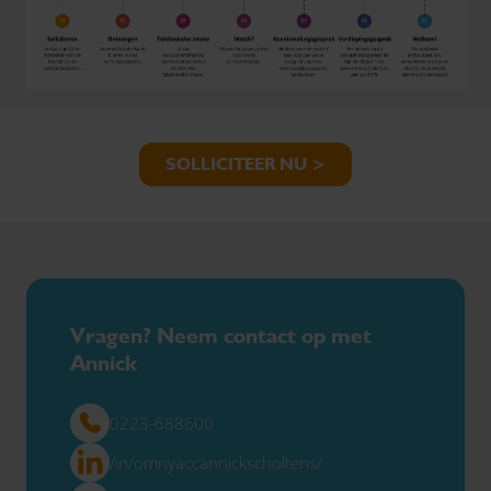
SOLLICITEER NU >
Vragen? Neem contact op met
Annick
0223-688600
/in/omnyaccannickscholtens/