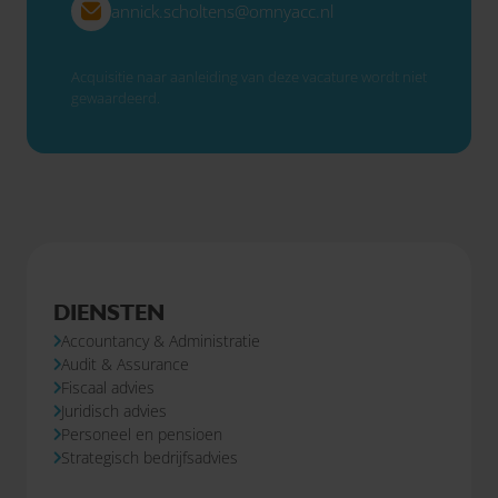
annick.scholtens@omnyacc.nl
Acquisitie naar aanleiding van deze vacature wordt niet
gewaardeerd.
DIENSTEN
Accountancy & Administratie
Audit & Assurance
Fiscaal advies
Juridisch advies
Personeel en pensioen
Strategisch bedrijfsadvies