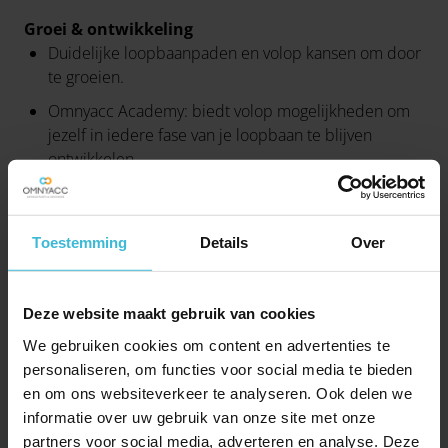
Groei & ontwikkeling
Duidelijke loopbaanpaden en volop kansen om door
te groeien.
Omnyacc Academy: biedt volop mogelijkheden om
jezelf in iedere fase van je loopbaan te blijven
ontwikkelen.
Wissel kennis en ervaring uit met collega’s in onze 8
vestigingen.
Toestemming
Details
Over
Afwisselend werk door contact met diverse klanten
en dossiers.
Goede arbeidsvoorwaarden
Deze website maakt gebruik van cookies
Een salaris passend bij jouw ervaring.
We gebruiken cookies om content en advertenties te
personaliseren, om functies voor social media te bieden
Flexibele werktijden en deels thuiswerken mogelijk.
en om ons websiteverkeer te analyseren. Ook delen we
Aantrekkelijke pensioenregeling en een individueel
informatie over uw gebruik van onze site met onze
keuzebudget.
partners voor social media, adverteren en analyse. Deze