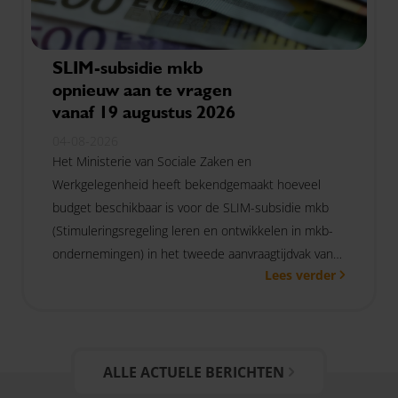
SLIM-subsidie mkb
opnieuw aan te vragen
vanaf 19 augustus 2026
04-08-2026
Het Ministerie van Sociale Zaken en
Werkgelegenheid heeft bekendgemaakt hoeveel
budget beschikbaar is voor de SLIM-subsidie mkb
(Stimuleringsregeling leren en ontwikkelen in mkb-
ondernemingen) in het tweede aanvraagtijdvak van
Lees verder
dit jaar. Mkb-ondernemingen kunnen de subsidie
aanvragen van 19 augustus 2026 9.00 uur tot en
met 7 september 2026 17.00 uur.
ALLE ACTUELE BERICHTEN