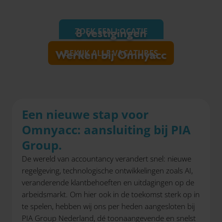
ZOEK EEN LOCATIE
8 vestigingen
Werken bij Omnyacc
BEKIJK ALLE VACATURES
Een nieuwe stap voor
Omnyacc: aansluiting bij PIA
Group.
De wereld van accountancy verandert snel: nieuwe
regelgeving, technologische ontwikkelingen zoals AI,
veranderende klantbehoeften en uitdagingen op de
arbeidsmarkt. Om hier ook in de toekomst sterk op in
te spelen, hebben wij ons per heden aangesloten bij
PIA Group Nederland, dé toonaangevende en snelst