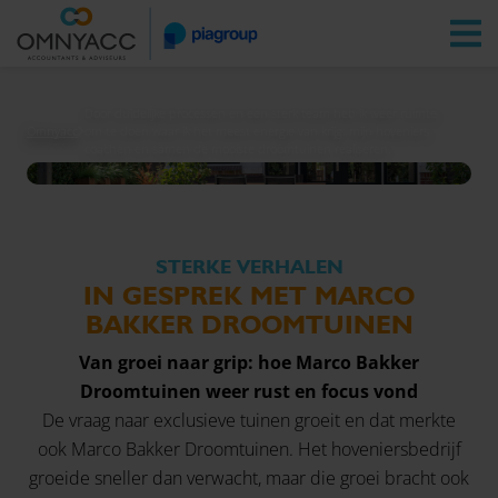
Vestigingen
Zoeken
Inloggen
Door duidelijke processen en een sterk team heb ik weer ruimte
Omnyacc
om te doen waar ik het meest energie van krijg: mijn hoveniers
coachen en samen de mooiste droomtuinen realiseren.
STERKE VERHALEN
IN GESPREK MET MARCO
BAKKER DROOMTUINEN
Van groei naar grip: hoe Marco Bakker
Droomtuinen weer rust en focus vond
De vraag naar exclusieve tuinen groeit en dat merkte
ook Marco Bakker Droomtuinen. Het hoveniersbedrijf
groeide sneller dan verwacht, maar die groei bracht ook