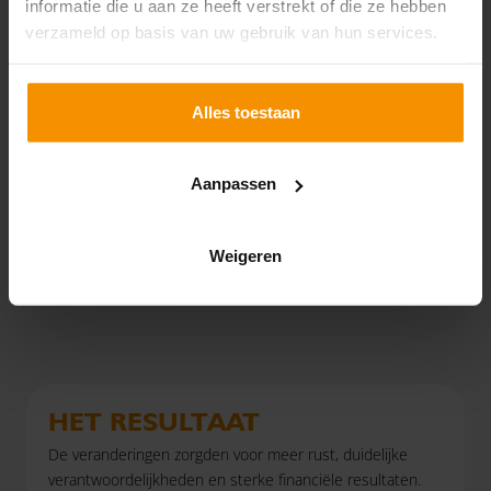
informatie die u aan ze heeft verstrekt of die ze hebben
het meeste waarde toevoegt: het coachen en
verzameld op basis van uw gebruik van hun services.
begeleiden van hoveniers op locatie.
Daarnaast werd onderzocht waar potentiële
Alles toestaan
droomklanten van het bedrijf behoefte aan hebben.
Dit gaf helderheid over de ideale doelgroep en hielp
bij het scherper positioneren van Marco Bakker
Aanpassen
Droomtuinen in de markt.
Weigeren
IK WIL MEER INFO OVER DIT TRAJECT
HET RESULTAAT
De veranderingen zorgden voor meer rust, duidelijke
verantwoordelijkheden en sterke financiële resultaten.