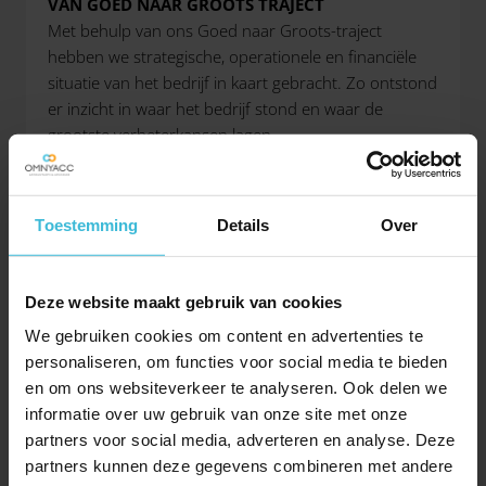
VAN GOED NAAR GROOTS TRAJECT
Met behulp van ons Goed naar Groots-traject
hebben we strategische, operationele en financiële
situatie van het bedrijf in kaart gebracht. Zo ontstond
er inzicht in waar het bedrijf stond en waar de
grootste verbeterkansen lagen.
Vervolgens werden samen met het team de
belangrijkste werkprocessen geanalyseerd en
Toestemming
Details
Over
verbeterd. Hierbij werd onder andere
gebruikgemaakt van de
Makigami-methode
, een
aanpak waarmee processen stap voor stap
Deze website maakt gebruik van cookies
inzichtelijk en efficiënter worden gemaakt.
We gebruiken cookies om content en advertenties te
personaliseren, om functies voor social media te bieden
Een belangrijk onderdeel van het traject was het
en om ons websiteverkeer te analyseren. Ook delen we
herdefiniëren van Marco’s rol binnen het bedrijf.
informatie over uw gebruik van onze site met onze
Door verantwoordelijkheden beter te verdelen, werd
partners voor social media, adverteren en analyse. Deze
hij grotendeels vrijgespeeld uit de dagelijkse operatie.
partners kunnen deze gegevens combineren met andere
Hierdoor kreeg hij weer ruimte om te doen waar hij