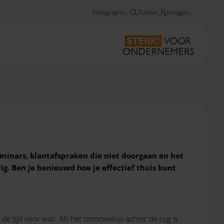
Vestigingen
Zoeken
Inloggen
Nieuws
6 tips om succesvol thuis te werken
eminars, klantafspraken die niet doorgaan en het
. Ben je benieuwd hoe je effectief thuis kunt
de tijd voor was. Als het coronavirus achter de rug is