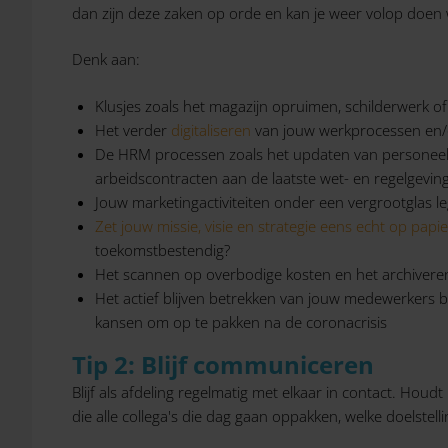
dan zijn deze zaken op orde en kan je weer volop doen 
Denk aan:
Klusjes zoals het magazijn opruimen, schilderwerk of
Het verder
digitaliseren
van jouw werkprocessen en
De HRM processen zoals het updaten van personeels
arbeidscontracten aan de laatste wet- en regelgevin
Jouw marketingactiviteiten onder een vergrootglas l
Zet jouw missie, visie en strategie eens echt op papie
toekomstbestendig?
Het scannen op overbodige kosten en het archivere
Het actief blijven betrekken van jouw medewerkers
kansen om op te pakken na de coronacrisis
Tip 2: Blijf communiceren
Blijf als afdeling regelmatig met elkaar in contact. Ho
die alle collega's die dag gaan oppakken, welke doelste