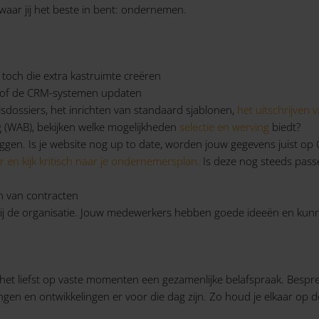
waar jij het beste in bent: ondernemen.
 toch die extra kastruimte creëren
/of de CRM-systemen updaten
dossiers, het inrichten van standaard sjablonen,
het uitschrijven 
g (WAB), bekijken welke mogelijkheden
selectie en werving
biedt?
eggen. Is je website nog up to date, worden jouw gegevens juist o
r en kijk kritisch naar je ondernemersplan.
Is deze nog steeds passe
n van contracten
 bij de organisatie. Jouw medewerkers hebben goede ideeën en k
udt het liefst op vaste momenten een gezamenlijke belafspraak. Bes
llingen en ontwikkelingen er voor die dag zijn. Zo houd je elkaar o