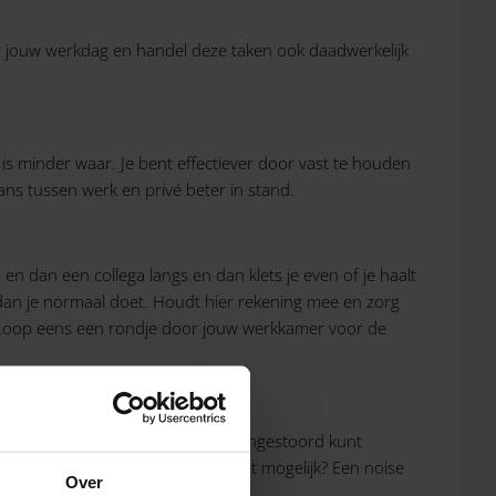
voor jouw werkdag en handel deze taken ook daadwerkelijk
s is minder waar. Je bent effectiever door vast te houden
ns tussen werk en privé beter in stand.
n dan een collega langs en dan klets je even of je haalt
 dan je normaal doet. Houdt hier rekening mee en zorg
? Loop eens een rondje door jouw werkkamer voor de
en als werkplek. Een plek waar je ongestoord kunt
 ruimte in jouw thuissituatie niet mogelijk? Een noise
Over