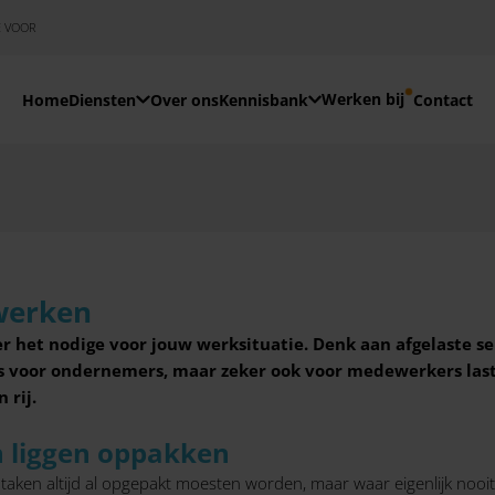
E VOOR
Werken bij
Home
Diensten
Over ons
Kennisbank
Contact
 werken
r het nodige voor jouw werksituatie. Denk aan afgelaste s
s voor ondernemers, maar zeker ook voor medewerkers lastig
 rij.
en liggen oppakken
taken altijd al opgepakt moesten worden, maar waar eigenlijk nooit 