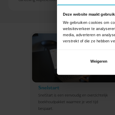
Deze website maakt gebruik
We gebruiken cookies om cont
websiteverkeer te analyseren
media, adverteren en analys
verstrekt of die ze hebben v
Weigeren
Snelstart
SnelStart is een eenvoudig en overzichtelijk
boekhoudpakket waarmee je veel tijd
bespaart.