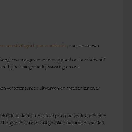
van een strategisch personeelsplan
, aanpassen van
p Google weergegeven en ben je goed online vindbaar?
nd bij de huidige bedrijfsvoering en ook
unnen verbeterpunten uitwerken en meedenken over
preek tijdens de telefonisch afspraak de werkzaamheden
p de hoogte en kunnen lastige taken besproken worden.