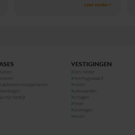
Lees verder
en jezelf te ontwikkelen.
ASES
VESTIGINGEN
tarten
Den Helder
Groeien
Heerhugowaard
tabiliseren/reorganiseren
Hoorn
Overdragen
Leeuwarden
a mijn bedrijf
Schagen
Texel
Groningen
Assen