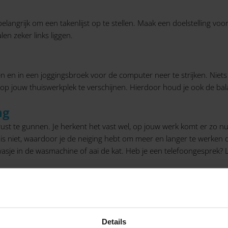
 belangrijk om een takenlijst op te stellen. Maak een doelstelling 
len zeker links liggen.
iggen en in een joggingsbroek voor de computer neer te strijken. Niet
p jouw thuiswerkplek te verschijnen. Hierdoor houd je ook de bala
ng
t te gunnen. Je herkent het vast wel, op jouw werk komt er zo nu e
is niet, waardoor je de neiging hebt om meer en langer te werken
 wasje in de wasmachine of aai de kat. Heb je een telefoongesprek
ge thuiswerkplek
beer als dat mogelijk is om een rustige kamer in je huis te gebruik
n opgeruimd bureau/tafel en een goede werkhouding. Is een rustige
Details
efoons filteren het omgevingsgeluid.