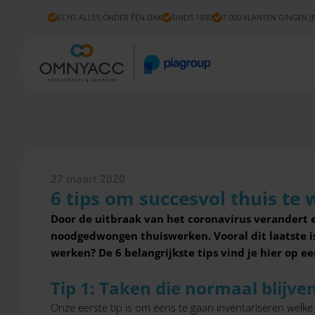
ECHT ALLES ONDER ÉÉN DAK
SINDS 1930
7.000 KLANTEN GINGEN J
27 maart 2020
6 tips om succesvol thuis te
Door de uitbraak van het coronavirus verandert e
noodgedwongen thuiswerken. Vooral dit laatste i
werken? De 6 belangrijkste tips vind je hier op een
Tip 1: Taken die normaal blijv
Onze eerste tip is om eens te gaan inventariseren welke 