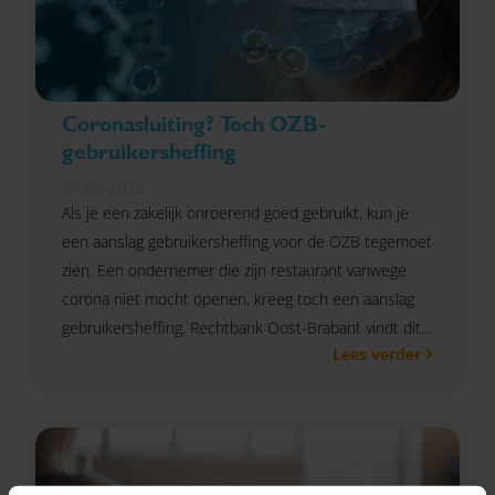
Coronasluiting? Toch OZB-
gebruikersheffing
24-03-2023
Als je een zakelijk onroerend goed gebruikt, kun je
een aanslag gebruikersheffing voor de OZB tegemoet
zien. Een ondernemer die zijn restaurant vanwege
corona niet mocht openen, kreeg toch een aanslag
gebruikersheffing. Rechtbank Oost-Brabant vindt dit
Lees verder
terecht.