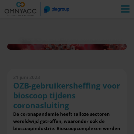
Vestigingen
Zoeken
Inloggen
Nieuws
OZB-gebruikersheffing voor bioscoop tijdens coronasluiting
21 juni 2023
OZB-gebruikersheffing voor
bioscoop tijdens
coronasluiting
De coronapandemie heeft talloze sectoren
wereldwijd getroffen, waaronder ook de
bioscoopindustrie. Bioscoopcomplexen werden