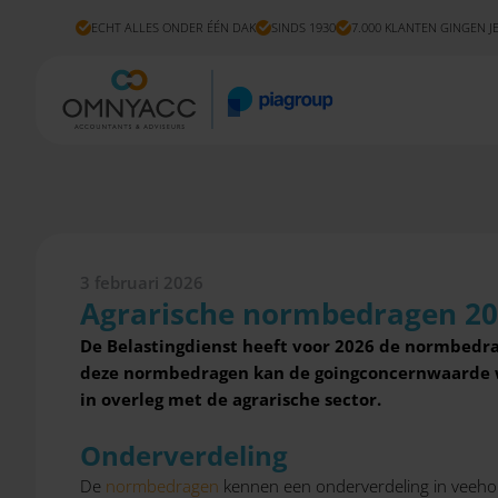
ECHT ALLES ONDER ÉÉN DAK
SINDS 1930
7.000 KLANTEN GINGEN J
3 februari 2026
Agrarische normbedragen 202
De Belastingdienst heeft voor 2026 de normbedra
deze normbedragen kan de goingconcernwaarde wo
in overleg met de agrarische sector.
Onderverdeling
De
normbedragen
kennen een onderverdeling in veehou