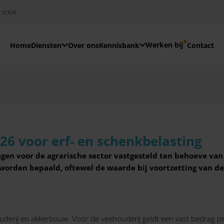
E VOOR
Werken bij
Home
Diensten
Over ons
Kennisbank
Contact
6 voor erf- en schenkbelasting
gen voor de agrarische sector vastgesteld ten behoeve van
rden bepaald, oftewel de waarde bij voortzetting van d
derij en akkerbouw. Voor de veehouderij geldt een vast bedrag pe