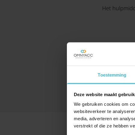
Het hulpmidd
Toestemming
Deze website maakt gebruik
We gebruiken cookies om cont
websiteverkeer te analyseren
media, adverteren en analys
verstrekt of die ze hebben v