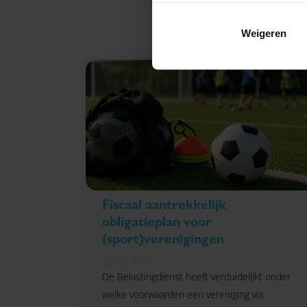
Weigeren
Fiscaal aantrekkelijk
obligatieplan voor
(sport)verenigingen
09-07-2026
De Belastingdienst heeft verduidelijkt onder
welke voorwaarden een vereniging via