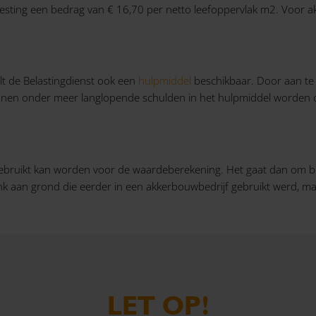
sting een bedrag van € 16,70 per netto leefoppervlak m2. Voor a
t de Belastingdienst ook een
hulpmiddel
beschikbaar. Door aan te 
unnen onder meer langlopende schulden in het hulpmiddel worden
gebruikt kan worden voor de waardeberekening. Het gaat dan om be
enk aan grond die eerder in een akkerbouwbedrijf gebruikt werd, m
LET OP!