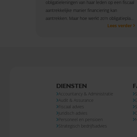
obligatieleningen van haar leden op een fiscaal
aantrekkelijke manier financiering kan
aantrekken. Maar hoe werkt zo'n obligatieplan
Lees verder
precies?
DIENSTEN
F
Accountancy & Administratie
S
Audit & Assurance
Fiscaal advies
S
Juridisch advies
Personeel en pensioen
N
Strategisch bedrijfsadvies