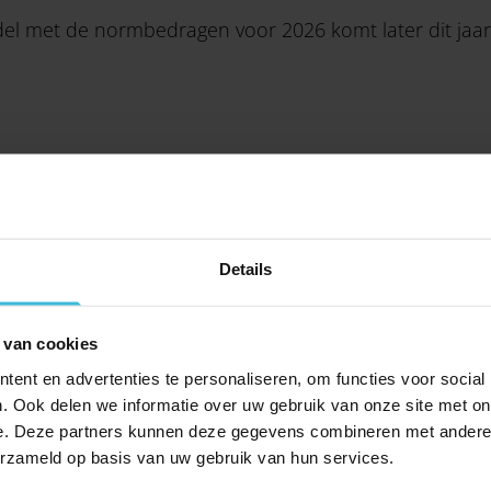
el met de normbedragen voor 2026 komt later dit jaar
DELEN
Details
 van cookies
ent en advertenties te personaliseren, om functies voor social
. Ook delen we informatie over uw gebruik van onze site met on
e. Deze partners kunnen deze gegevens combineren met andere i
SPECIAAL VOOR JOU
erzameld op basis van uw gebruik van hun services.