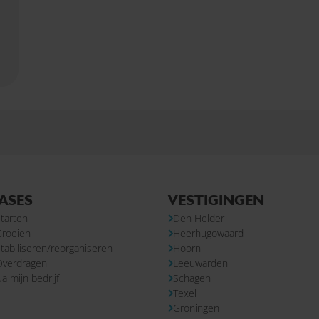
ASES
VESTIGINGEN
tarten
Den Helder
Groeien
Heerhugowaard
tabiliseren/reorganiseren
Hoorn
Overdragen
Leeuwarden
a mijn bedrijf
Schagen
Texel
Groningen