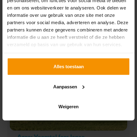
personaliseren, om functies voor social media te bieden
25-08-2025
en om ons websiteverkeer te analyseren. Ook delen we
Dit jaar is er geen extra nationaal budget beschikbaar
informatie over uw gebruik van onze site met onze
voor de basis- en ecopremie. Daardoor moet je
partners voor social media, adverteren en analyse. Deze
rekening houden met een lagere basispremie en
partners kunnen deze gegevens combineren met andere
mogelijk ook een korting op de ecopremie.
informatie die u aan ze heeft verstrekt of die ze hebben
Lees verder
verzameld op basis van uw gebruik van hun services.
Alles toestaan
Aanpassen
Weigeren
Agro: Voorstel fors lager