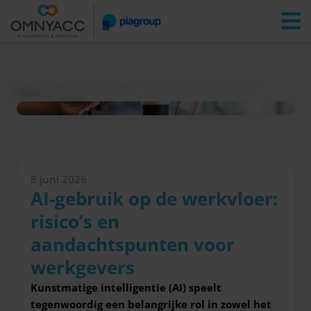
Vestigingen
Zoeken
Inloggen
AI-gebruik op de werkvloer: risico’s en aandachtspunten voor
Nieuws
werkgevers
8 juni 2026
AI-gebruik op de werkvloer:
risico’s en
aandachtspunten voor
werkgevers
Kunstmatige intelligentie (AI) speelt
tegenwoordig een belangrijke rol in zowel het