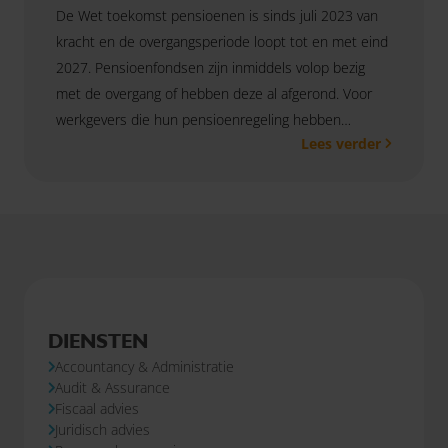
De Wet toekomst pensioenen is sinds juli 2023 van
kracht en de overgangsperiode loopt tot en met eind
2027. Pensioenfondsen zijn inmiddels volop bezig
met de overgang of hebben deze al afgerond. Voor
werkgevers die hun pensioenregeling hebben
Lees verder
ondergebracht bij een verzekeraar of PPI is er echter
nog veel werk te verrichten. Ondertussen komt de
deadline van eind 2027 steeds dichterbij. Minister
Vijlbrief heeft begin juli 2026 bovendien bevestigd dat
deze termijn niet wordt verlengd.
DIENSTEN
Accountancy & Administratie
Audit & Assurance
Fiscaal advies
Juridisch advies