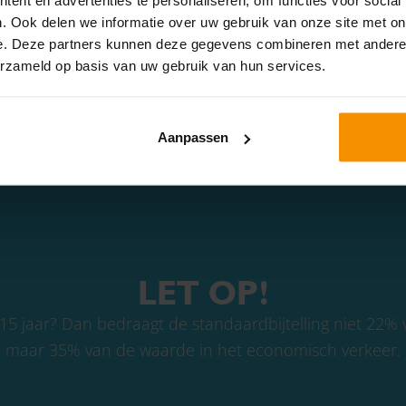
. Ook delen we informatie over uw gebruik van onze site met on
e. Deze partners kunnen deze gegevens combineren met andere i
erzameld op basis van uw gebruik van hun services.
n indien je kunt bewijzen dat je op jaarbasis niet meer dan 500 kil
s je thuis gaat lunchen.
Aanpassen
LET OP!
15 jaar? Dan bedraagt de standaardbijtelling niet 22%
maar 35% van de waarde in het economisch verkeer.