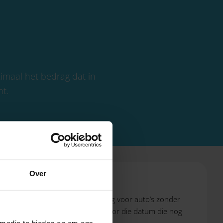
ximaal het bedrag dat in
ht.
Over
t. Tot die tijd wordt de bijtelling voor auto’s zonder
eldt dit niet voor auto’s van voor die datum die nog
 media te bieden en om ons