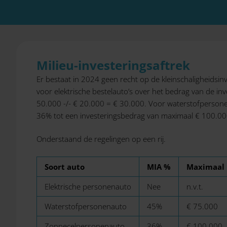
Milieu-investeringsaftrek
Er bestaat in 2024 geen recht op de kleinschaligheidsinv
voor elektrische bestelauto’s over het bedrag van de in
50.000 -/- € 20.000 = € 30.000. Voor waterstofperson
36% tot een investeringsbedrag van maximaal € 100.00
Onderstaand de regelingen op een rij.
Soort auto
MIA %
Maximaal 
Elektrische personenauto
Nee
n.v.t.
Waterstofpersonenauto
45%
€ 75.000
Zonnecelpersonenauto
36%
€ 100.000