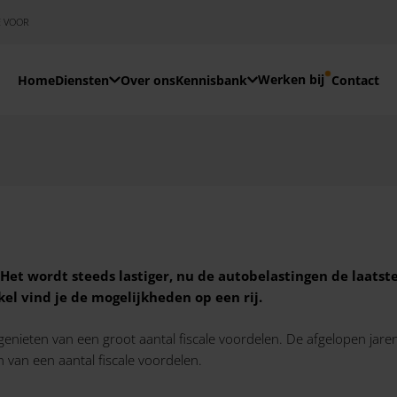
E VOOR
Werken bij
Home
Diensten
Over ons
Kennisbank
Contact
 Het wordt steeds lastiger,
nu de autobelastingen de laatste
ikel vind je de mogelijkheden op een rij.
n genieten van een groot aantal fiscale voordelen. De afgelopen jar
van een aantal fiscale voordelen.