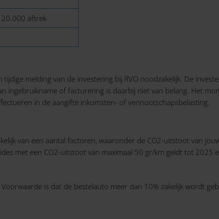
 20.000 aftrek
 tijdige melding van de investering bij RVO noodzakelijk. De inv
n ingebruikname of facturering is daarbij niet van belang. Het mo
ffectueren in de aangifte inkomsten- of vennootschapsbelasting.
nkelijk van een aantal factoren, waaronder de CO2-uitstoot van jo
brides met een CO2-uitstoot van maximaal 50 gr/km geldt tot 2025 een
oorwaarde is dat de bestelauto meer dan 10% zakelijk wordt gebr