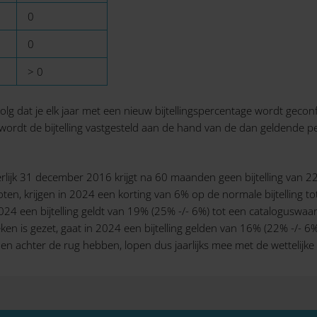
0
0
> 0
g dat je elk jaar met een nieuw bijtellingspercentage wordt geconfr
ordt de bijtelling vastgesteld aan de hand van de dan geldende p
rlijk 31 december 2016 krijgt na 60 maanden geen bijtelling van 22
toten, krijgen in 2024 een korting van 6% op de normale bijtelling 
2024 een bijtelling geldt van 19% (25% -/- 6%) tot een cataloguswaa
eken is gezet, gaat in 2024 een bijtelling gelden van 16% (22% -/
achter de rug hebben, lopen dus jaarlijks mee met de wettelijke wij