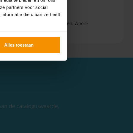
ze partners voor social
nformatie die u aan ze heeft
ometer privé met de auto hebt gereden. Woon-
Alles toestaan
 van de cataloguswaarde,