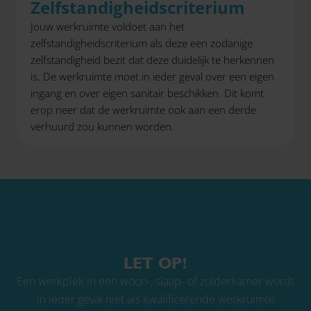
Zelfstandigheidscriterium
Jouw werkruimte voldoet aan het
zelfstandigheidscriterium als deze een zodanige
zelfstandigheid bezit dat deze duidelijk te herkennen
is. De werkruimte moet in ieder geval over een eigen
ingang en over eigen sanitair beschikken. Dit komt
erop neer dat de werkruimte ook aan een derde
verhuurd zou kunnen worden.
LET OP!
Een werkplek in een woon-, slaap- of zolderkamer wordt
in ieder geval niet als kwalificerende werkruimte