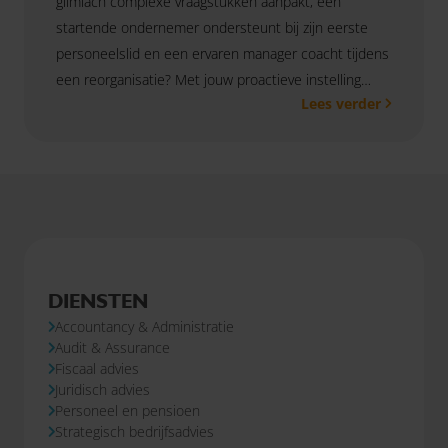
glimlach complexe vraagstukken aanpakt, een
startende ondernemer ondersteunt bij zijn eerste
personeelslid en een ervaren manager coacht tijdens
een reorganisatie? Met jouw proactieve instelling
Lees verder
versterk je ons bestaande HR-team en help je
gezamenlijk onze klanten in de Kop van Noord-
Holland vooruit.
DIENSTEN
Accountancy & Administratie
Audit & Assurance
Fiscaal advies
Juridisch advies
Personeel en pensioen
Strategisch bedrijfsadvies