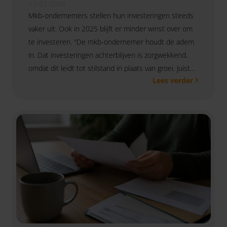
13-07-2026
Mkb-ondernemers stellen hun investeringen steeds
vaker uit. Ook in 2025 blijft er minder winst over om
te investeren. "De mkb-ondernemer houdt de adem
in. Dat investeringen achterblijven is zorgwekkend,
omdat dit leidt tot stilstand in plaats van groei. Juist
Lees verder
nu het mkb voor grote uitdagingen staat, zijn
investeringen en innovatie belangrijk", aldus Pieter
van der Kwaak, bestuurslid van SRA.