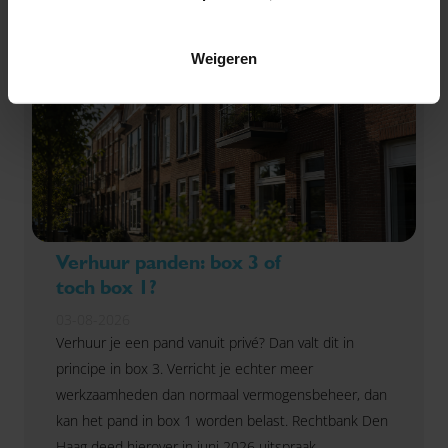
Weigeren
Verhuur panden: box 3 of
toch box 1?
03-08-2026
Verhuur je een pand vanuit privé? Dan valt dit in
principe in box 3. Verricht je echter meer
werkzaamheden dan normaal vermogensbeheer, dan
kan het pand in box 1 worden belast. Rechtbank Den
Haag deed hierover in juni 2026 uitspraak.