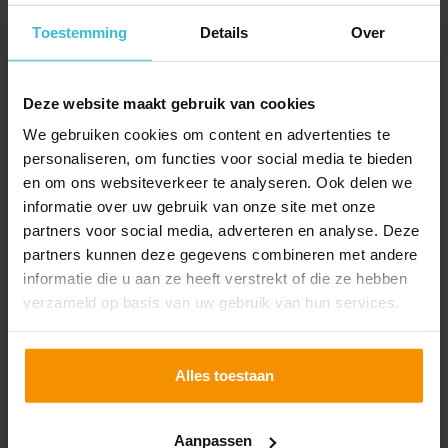
Toestemming
Details
Over
Deze website maakt gebruik van cookies
We gebruiken cookies om content en advertenties te
personaliseren, om functies voor social media te bieden
en om ons websiteverkeer te analyseren. Ook delen we
informatie over uw gebruik van onze site met onze
55 negatief beoordeelde
partners voor social media, adverteren en analyse. Deze
fiscale regelingen
partners kunnen deze gegevens combineren met andere
gepubliceerd
informatie die u aan ze heeft verstrekt of die ze hebben
verzameld op basis van uw gebruik van hun services.
07-07-2026
De staatssecretaris van Financiën heeft een overzicht
gepubliceerd van 55 fiscale regelingen die negatief
Alles toestaan
zijn beoordeeld.
Lees verder
Aanpassen