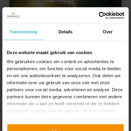
Toestemming
Details
Over
Deze website maakt gebruik van cookies
Extra controles op bpm-
aangiftes bij gebruikte
We gebruiken cookies om content en advertenties te
voertuigen
personaliseren, om functies voor social media te bieden
en om ons websiteverkeer te analyseren. Ook delen we
17-07-2026
informatie over uw gebruik van onze site met onze
Doe je binnenkort bpm-aangifte voor een gebruikt
partners voor social media, adverteren en analyse. Deze
voertuig met een taxatierapport? Houd er dan
partners kunnen deze gegevens combineren met andere
rekening mee dat de Belastingdienst hier extra
informatie die u aan ze heeft verstrekt of die ze hebben
controles op uitvoert.
verzameld op basis van uw gebruik van hun services.
Lees verder