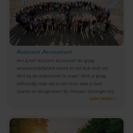
Assistent Accountant
Ben jij een assistent accountant die graag
verantwoordelijkheid neemt en het leuk vindt om
dicht bij de ondernemer te staan? Werk je graag
zelfstandig, maar wel in een team waar je kunt
sparren en doorgroeien? Bij Omnyacc Groningen krijg
Lees verder
je de kans om mee te bouwen aan een nieuw
kantoor, te werken aan uiteenlopende klantdossiers
en jouw vakinhoudelijke kennis verder uit te bouwen
in een moderne, toekomstgerichte werkomgeving.