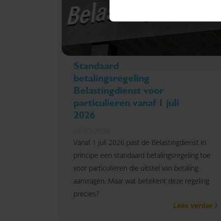
Standaard
betalingsregeling
Belastingdienst voor
particulieren vanaf 1 juli
2026
09-07-2026
Vanaf 1 juli 2026 past de Belastingdienst in
principe een standaard betalingsregeling toe
voor particulieren die uitstel van betaling
aanvragen. Maar wat betekent deze regeling
precies?
Lees verder