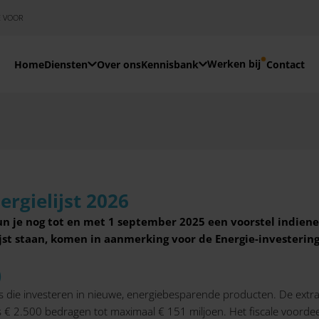
E VOOR
Werken bij
Home
Diensten
Over ons
Kennisbank
Contact
ergielijst 2026
 je nog tot en met 1 september 2025 een voorstel indienen
ijst staan, komen in aanmerking voor de Energie-investerings
)
s die investeren in nieuwe, energiebesparende producten. De extra
 2.500 bedragen tot maximaal € 151 miljoen. Het fiscale voordeel 