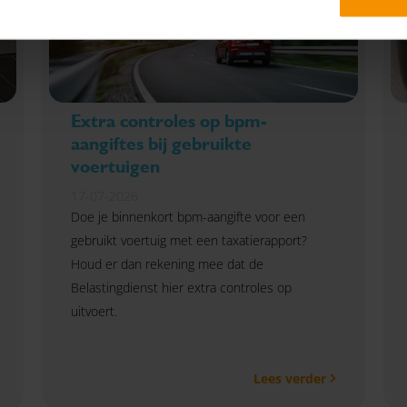
Extra controles op bpm-
aangiftes bij gebruikte
voertuigen
17-07-2026
Doe je binnenkort bpm-aangifte voor een
gebruikt voertuig met een taxatierapport?
Houd er dan rekening mee dat de
Belastingdienst hier extra controles op
uitvoert.
Lees verder