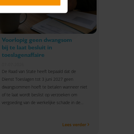
Voorlopig geen dwangsom
bij te laat besluit in
toeslagenaffaire
07-07-2026
De Raad van State heeft bepaald dat de
Dienst Toeslagen tot 3 juni 2027 geen
dwangsommen hoeft te betalen wanneer niet
of te laat wordt beslist op verzoeken om
vergoeding van de werkelijke schade in de
toeslagenaffaire.
Lees verder