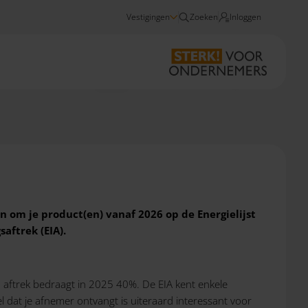
Vestigingen
Zoeken
Inloggen
Nieuws
Dien je voorstel in voor de Energielijst 2026
 om je product(en) vanaf 2026 op de Energielijst
aftrek (EIA).
 aftrek bedraagt in 2025 40%. De EIA kent enkele
dat je afnemer ontvangt is uiteraard interessant voor