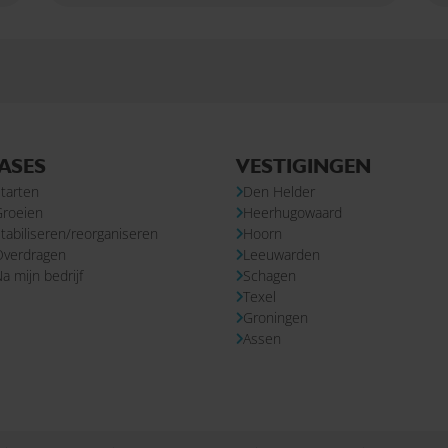
ASES
VESTIGINGEN
tarten
Den Helder
Groeien
Heerhugowaard
tabiliseren/reorganiseren
Hoorn
Overdragen
Leeuwarden
a mijn bedrijf
Schagen
Texel
Groningen
Assen