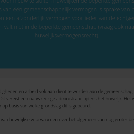
is voor nieuw te sluiten huwelijken de beperkte gemee
ts van één gemeenschappelijk vermogen is sprake van 
n een afzonderlijk vermogen voor ieder van de echtge
valt niet in de beperkte gemeenschap (vraag ook naar
huwelijksvermogensrecht).
ardigheden en arbeid voldaan dient te worden aan de gemeenschap, 
it vereist een nauwkeurige administratie tijdens het huwelijk. Het
 op basis van welke grondslag dit is gebeurd.
n van huwelijkse voorwaarden over het algemeen van nog groter be