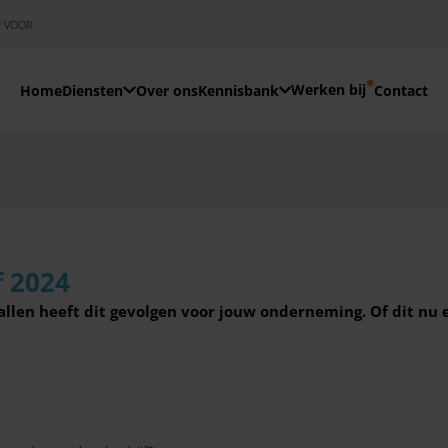
E VOOR
Werken bij
Home
Diensten
Over ons
Kennisbank
Contact
f 2024
allen heeft dit gevolgen voor jouw onderneming. Of dit nu 