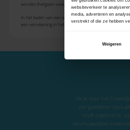
worden (hetgeen vaak complex blijkt te zijn), of dat het
websiteverkeer te analyseren
media, adverteren en analys
In het kader van een echtscheiding kan om afwikkelin
verstrekt of die ze hebben v
een verrekening in het kader van een verrekenbeding. Oo
Weigeren
Als je voor het huweli
van goederen (dus all
heeft ingebracht, 
voorhuwelijkse onderne