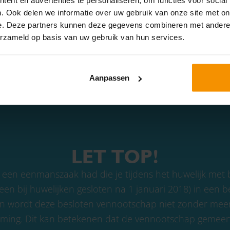
 totale vermogen toch verrekend dient te worden.
. Ook delen we informatie over uw gebruik van onze site met on
e. Deze partners kunnen deze gegevens combineren met andere i
g van de huwelijkse voorwaarden worden gevraagd. Het kan dan ga
erzameld op basis van uw gebruik van hun services.
k is het vaak lastig om achteraf nog vast te stellen wat er precie
Aanpassen
LET TOP!
jk een eenmanszaak had die je tijdens het huwelijk m
een bij huwelijken gesloten na 1 januari 2018) in een
dan wordt deze besloten vennootschap niet zonder mee
ming. Dit kan betekenen dat de vennootschap gemeen