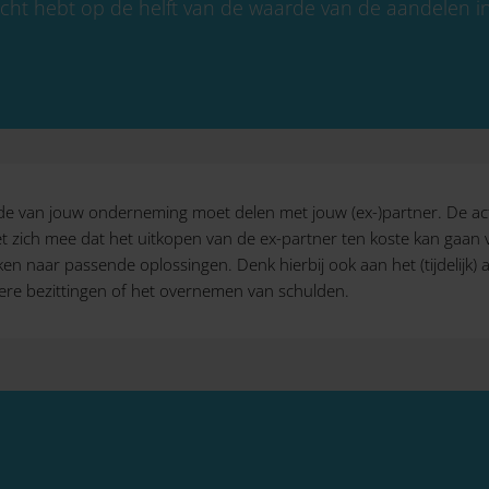
echt hebt op de helft van de waarde van de aandelen i
e van jouw onderneming moet delen met jouw (ex-)partner. De activ
zich mee dat het uitkopen van de ex-partner ten koste kan gaan van 
oeken naar passende oplossingen. Denk hierbij ook aan het (tijdeli
ere bezittingen of het overnemen van schulden.