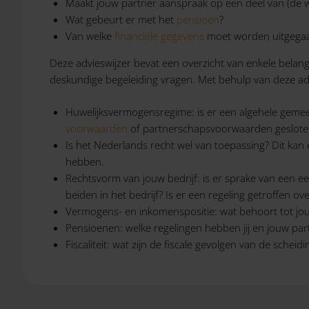
Maakt jouw partner aanspraak op een deel van (de w
Wat gebeurt er met het
pensioen
?
Van welke
financiële gegevens
moet worden uitgegaan
Deze advieswijzer bevat een overzicht van enkele belang
deskundige begeleiding vragen. Met behulp van deze advi
Huwelijksvermogensregime: is er een algehele gem
voorwaarden
of partnerschapsvoorwaarden geslote
Is het Nederlands recht wel van toepassing? Dit kan 
hebben.
Rechtsvorm van jouw bedrijf: is er sprake van een 
beiden in het bedrijf? Is er een regeling getroffen
Vermogens- en inkomenspositie: wat behoort tot jou
Pensioenen: welke regelingen hebben jij en jouw pa
Fiscaliteit: wat zijn de fiscale gevolgen van de scheid