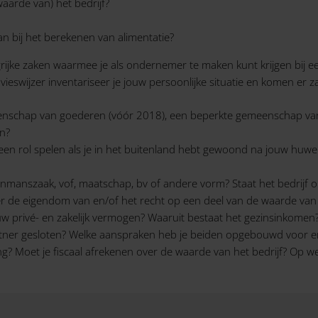
aarde van) het bedrijf?
 bij het berekenen van alimentatie?
rijke zaken waarmee je als ondernemer te maken kunt krijgen bij e
eswijzer inventariseer je jouw persoonlijke situatie en komen er z
eenschap van goederen (vóór 2018), een beperkte gemeenschap van
n?
een rol spelen als je in het buitenland hebt gewoond na jouw huweli
eenmanszaak, vof, maatschap, bv of andere vorm? Staat het bedrijf
 over de eigendom van en/of het recht op een deel van de waarde v
w privé- en zakelijk vermogen? Waaruit bestaat het gezinsinkomen?
rtner gesloten? Welke aanspraken heb je beiden opgebouwd voor en 
ing? Moet je fiscaal afrekenen over de waarde van het bedrijf? Op welk