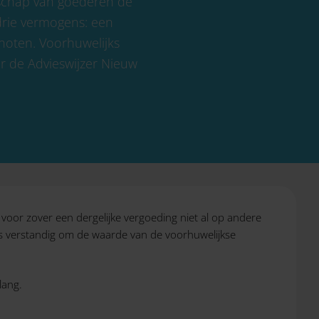
nschap van goederen de
drie vermogens: een
noten. Voorhuwelijks
 de Advieswijzer Nieuw
voor zover een dergelijke vergoeding niet al op andere
 is verstandig om de waarde van de voorhuwelijkse
lang.