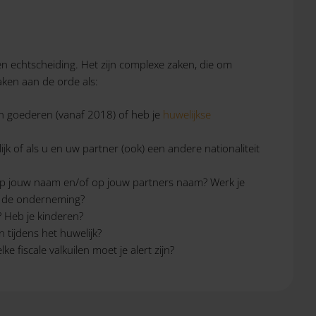
en echtscheiding. Het zijn complexe zaken, die om
aken aan de orde als:
 goederen (vanaf 2018) of heb je
huwelijkse
jk of als u en uw partner (ook) een andere nationaliteit
 op jouw naam en/of op jouw partners naam? Werk je
an de onderneming?
 Heb je kinderen?
tijdens het huwelijk?
e fiscale valkuilen moet je alert zijn?