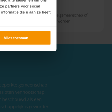
ze partners voor social
nformatie die u aan ze heeft
an om verdeling van een eenvoudige gemeenschap of
s tussen de partijen verrekend moet worden.
Alles toestaan
et beperkte gemeenschap
 besloten vennootschap
r beschouwd als een
schappelijk is geworden