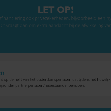
LET OP!
jfsfinanciering ook privézekerheden, bijvoorbeeld een 
. Dit vraagt dan om extra aandacht bij de afwikkeling va
en
recht op de helft van het ouderdomspensioen dat tijdens het huweli
 bijzonder partnerpensioen/nabestaandenpensioen.