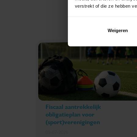
verstrekt of die ze hebben v
Weigeren
Fiscaal aantrekkelijk
obligatieplan voor
(sport)verenigingen
09-07-2026