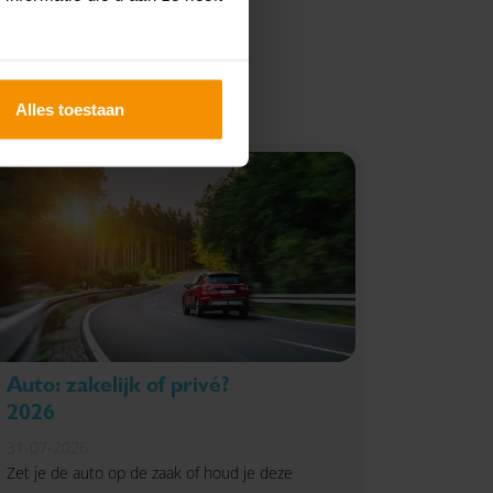
Alles toestaan
Auto: zakelijk of privé?
2026
31-07-2026
Zet je de auto op de zaak of houd je deze