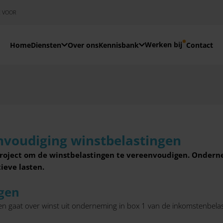
E VOOR
Werken bij
Home
Diensten
Over ons
Kennisbank
Contact
envoudiging winstbelastingen
 project om de winstbelastingen te vereenvoudigen. Onder
ieve lasten.
ngen
en gaat over winst uit onderneming in box 1 van de inkomstenbela