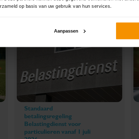
SPECIAAL VOOR JOU
erzameld op basis van uw gebruik van hun services.
UITGELICHT
Aanpassen
Standaard
betalingsregeling
Belastingdienst voor
particulieren vanaf 1 juli