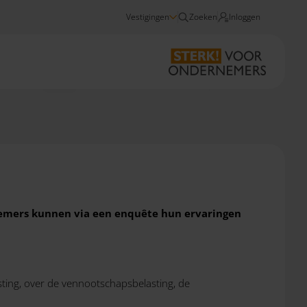
Vestigingen
Zoeken
Inloggen
Nieuws
Eerste stap gezet naar vereenvoudiging winstbelastingen
nemers kunnen via een enquête hun ervaringen
sting, over de vennootschapsbelasting, de