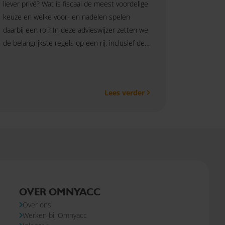
liever privé? Wat is fiscaal de meest voordelige
keuze en welke voor- en nadelen spelen
daarbij een rol? In deze advieswijzer zetten we
de belangrijkste regels op een rij, inclusief de
wijzigingen die vanaf 2027 ingaan.
Lees verder
OVER OMNYACC
Over ons
Werken bij Omnyacc