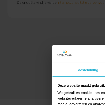
De enquête vind je via de
internetconsultatie vereenvou
Toestemming
Deze website maakt gebruik
We gebruiken cookies om cont
websiteverkeer te analyseren
media, adverteren en analys