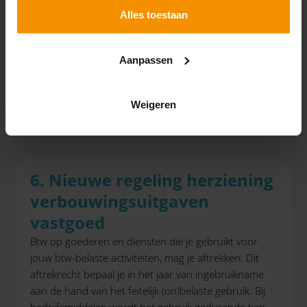
Alles toestaan
LET OP!
Ook voor roerende zaken waarop dient te worden
Aanpassen
afgeschreven, geldt een herzieningstermijn. De termijn
hiervoor bedraagt echter het jaar van ingebruikname en
de vier jaren erna.
Weigeren
6. Nieuwe regeling herziening
verbouwingsuitgaven
vastgoed
Btw op goederen en diensten die je gebruikt voor
jouw btw-belaste activiteiten, mag je aftrekken. Dit
aftrekrecht bepaal je in het jaar van ingebruikname
aan de hand van het feitelijk (on)belaste gebruik. Bij