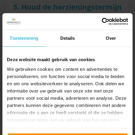
5
.
Houd de herzieningstermijn
in de gaten
Als je in de afgelopen tien jaar een onroerende zaak
met btw heeft aangeschaft, let er dan op dat de in
Toestemming
Details
Over
aftrek gebrachte btw in het jaar van ingebruikname
en de negen opvolgende jaren in bepaalde gevallen
moet worden gecorrigeerd. Dit is het geval als de
Deze website maakt gebruik van cookies
verhouding van het gebruik van de onroerende zaak
voor btw-belaste versus btw-vrijgestelde prestaties
We gebruiken cookies om content en advertenties te
voor meer dan 10% is gewijzigd ten opzichte van het
personaliseren, om functies voor social media te bieden
gebruik waarvan je uitging op het moment van
en om ons websiteverkeer te analyseren. Ook delen we
aanschaf. Dit heeft tot gevolg dat je mogelijk btw
informatie over uw gebruik van onze site met onze
moet terugbetalen of juist terugkrijgt van de
partners voor social media, adverteren en analyse. Deze
Belastingdienst. Deze herzienings-btw geef je op in
partners kunnen deze gegevens combineren met andere
de laatste btw-aangifte van het jaar.
informatie die u aan ze heeft verstrekt of die ze hebben
verzameld op basis van uw gebruik van hun services.