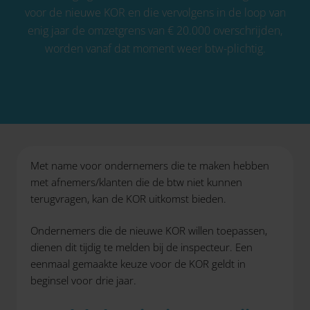
voor de nieuwe KOR en die vervolgens in de loop van
enig jaar de omzetgrens van € 20.000 overschrijden,
worden vanaf dat moment weer btw-plichtig.
Met name voor ondernemers die te maken hebben
met afnemers/klanten die de btw niet kunnen
terugvragen, kan de KOR uitkomst bieden.
Ondernemers die de nieuwe KOR willen toepassen,
dienen dit tijdig te melden bij de inspecteur. Een
eenmaal gemaakte keuze voor de KOR geldt in
beginsel voor drie jaar.