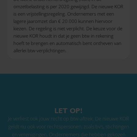
omzetbelasting is per 2020 gewijzigd. De nieuwe KOR
is een vrijstellingsregeling. Ondernemers met een
lagere jaaromzet dan € 20.000 kunnen hiervoor
kiezen. De regeling is niet verplicht. De keuze voor de
nieuwe KOR houdt in dat je geen btw in rekening
hoeft te brengen en automatisch bent ontheven van
allerlei btw-verplichtingen.
LET OP!
Je verliest ook jouw recht op btw-aftrek. De nieuwe KOR
geldt nu ook voor rechtspersonen, zoals bv’s, stichtingen
en verenigingen. Ondernemers die hebben gekozen