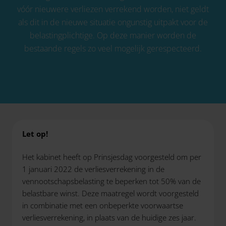
vóór nieuwere verliezen verrekend worden, niet geldt
als dit in de nieuwe situatie ongunstig uitpakt voor de
belastingplichtige. Op deze manier worden de
bestaande regels zo veel mogelijk gerespecteerd.
Let op!
Het kabinet heeft op Prinsjesdag voorgesteld om per
1 januari 2022 de verliesverrekening in de
vennootschapsbelasting te beperken tot 50% van de
belastbare winst. Deze maatregel wordt voorgesteld
in combinatie met een onbeperkte voorwaartse
verliesverrekening, in plaats van de huidige zes jaar.