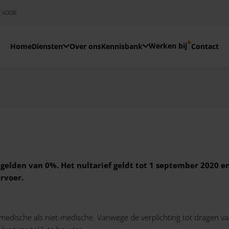
E VOOR
Werken bij
Home
Diensten
Over ons
Kennisbank
Contact
 gelden van 0%. Het nultarief geldt tot 1 september 2020 
rvoer.
l medische als niet-medische. Vanwege de verplichting tot dragen v