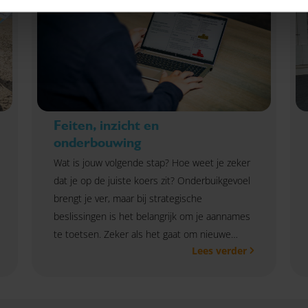
Feiten, inzicht en
onderbouwing
Wat is jouw volgende stap? Hoe weet je zeker
dat je op de juiste koers zit? Onderbuikgevoel
brengt je ver, maar bij strategische
beslissingen is het belangrijk om je aannames
te toetsen. Zeker als het gaat om nieuwe
Lees verder
producten, markten of groeikansen. Bij
Omnyacc helpen we je om dat gevoel te
onderbouwen met feiten. We zetten
doelgericht marktonderzoek in om je helder