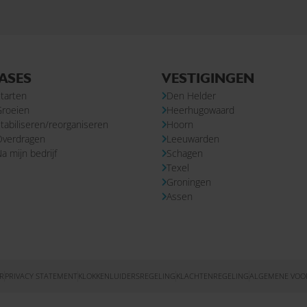
inzicht te geven in wat je klant echt wil, waar je
staat en welke kansen je kunt benutten. Zo
zet je met vertrouwen de volgende stap!
ASES
VESTIGINGEN
tarten
Den Helder
Groeien
Heerhugowaard
tabiliseren/reorganiseren
Hoorn
Overdragen
Leeuwarden
a mijn bedrijf
Schagen
Texel
Groningen
Assen
R
PRIVACY STATEMENT
KLOKKENLUIDERSREGELING
KLACHTENREGELING
ALGEMENE VO