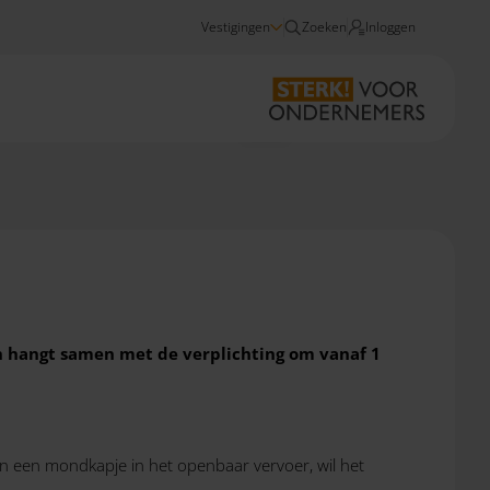
Vestigingen
Zoeken
Inloggen
Nieuws
Geen btw op mondkapjes
en hangt samen met de verplichting om vanaf 1
an een mondkapje in het openbaar vervoer, wil het