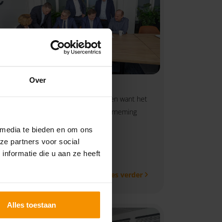
Over
Overdragen
Begin op tijd met de voorbereidingen want het
verkoopklaar maken van jouw onderneming
neemt enkele jaren in beslag.
 media te bieden en om ons
ze partners voor social
nformatie die u aan ze heeft
Lees verder
Alles toestaan