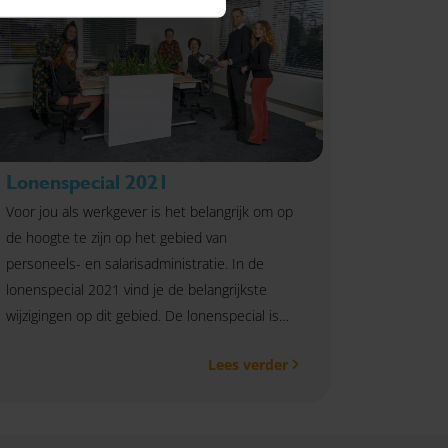
Lonenspecial 2021
Voor jou als werkgever is het belangrijk om op
de hoogte te zijn op het gebied van
personeels- en salarisadministratie. In de
lonenspecial 2021 vind je de belangrijkste
wijzigingen op dit gebied. De lonenspecial is
een handig naslagwerk. Zo blijf je op de
Lees verder
hoogte van de laatste actualiteiten.