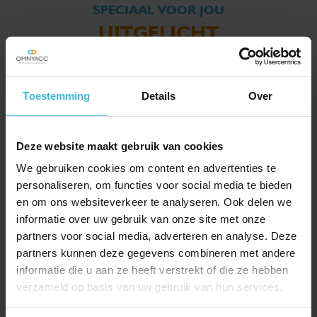
SPECIAAL VOOR JOU
UITGELICHT
Toestemming
Details
Over
Deze website maakt gebruik van cookies
We gebruiken cookies om content en advertenties te
personaliseren, om functies voor social media te bieden
en om ons websiteverkeer te analyseren. Ook delen we
informatie over uw gebruik van onze site met onze
partners voor social media, adverteren en analyse. Deze
Ook bij ziekte kan een
partners kunnen deze gegevens combineren met andere
gebruikelijk loon verplicht
informatie die u aan ze heeft verstrekt of die ze hebben
zijn
verzameld op basis van uw gebruik van hun services.
28-07-2026