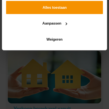
Een dga die zichzelf vanwege ziekte geen gebruikelijk
Alles toestaan
loon uitkeerde, kreeg toch ongelijk van de rechter. De
Belastingdienst kon namelijk aantonen dat hij nog
werkzaamheden voor zijn bv had verricht. Wat
Aanpassen
speelde er in deze zaak?
Lees verder
Weigeren
Verkoop bouwkavel vanuit