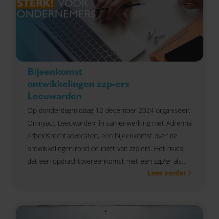
Bijeenkomst
ontwikkelingen zzp-ers
Leeuwarden
Op donderdagmiddag 12 december 2024 organiseert
Omnyacc Leeuwarden, in samenwerking met Adrenna
Arbeidsrechtadvocaten, een bijeenkomst over de
ontwikkelingen rond de inzet van zzp'ers. Het risico
dat een opdrachtovereenkomst met een zzp'er als
Lees verder
arbeidsovereenkomst aangemerkt wordt is al tijden
een "hot topic". Door de aankomende opheffing van
het handhavingsmoratorium op de Wet DBA is dit nu
relevanter dan ooit. Een goed moment om de