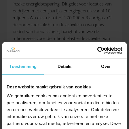
inzake energiebesparing. Dit geldt voor locaties van
bedrijven met een jaarlijks energiegebruik vanaf 10
miljoen kWh elektriciteit of 170.000 m3 aardgas. Of
de onderzoeksplicht op de activiteiten van jouw
bedrijf van toepassing is, hangt af van wie de
milieuregels voor de milieubelastende activiteit van
jouw bedrijf bepaalt. Om te bepalen of er een
onderzoeksplicht geldt voor de locatie kunnen
ondernemers het stappenplan raadplegen:
Stappenplan Energiebesparing Rapportageplicht
Toestemming
Details
Over
(rvo.nl)
.
De onderzoeksplicht houdt in dat je eens per vier jaar
Deze website maakt gebruik van cookies
onderzoekt welke energiebesparende maatregelen je
We gebruiken cookies om content en advertenties te
moet nemen. Dit dien je digitaal te rapporteren bij de
personaliseren, om functies voor social media te bieden
RVO. Je moet in jouw rapportage ook aangeven welke
en om ons websiteverkeer te analyseren. Ook delen we
maatregelen je de voorafgaande periode al hebt
informatie over uw gebruik van onze site met onze
genomen.
partners voor social media, adverteren en analyse. Deze