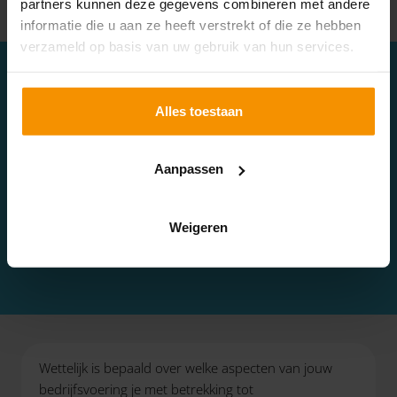
partners kunnen deze gegevens combineren met andere
informatie die u aan ze heeft verstrekt of die ze hebben
verzameld op basis van uw gebruik van hun services.
Alles toestaan
LET OP!
Aanpassen
De eerstvolgende rapportage moest uiterlijk 1
december 2023 bij de RVO binnen zijn. Heb je deze
nog niet ingediend, doe dit dan alsnog zo snel mogelijk.
Weigeren
Wettelijk is bepaald over welke aspecten van jouw
bedrijfsvoering je met betrekking tot