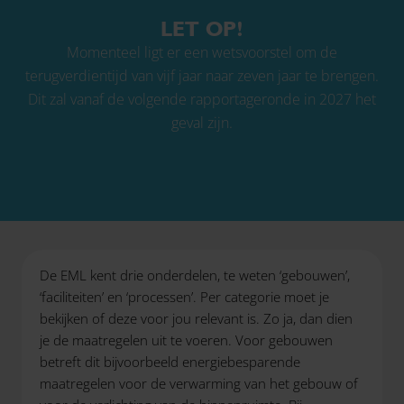
LET OP!
Momenteel ligt er een wetsvoorstel om de
terugverdientijd van vijf jaar naar zeven jaar te brengen.
Dit zal vanaf de volgende rapportageronde in 2027 het
geval zijn.
De EML kent drie onderdelen, te weten ‘gebouwen’,
‘faciliteiten’ en ‘processen’. Per categorie moet je
bekijken of deze voor jou relevant is. Zo ja, dan dien
je de maatregelen uit te voeren. Voor gebouwen
betreft dit bijvoorbeeld energiebesparende
maatregelen voor de verwarming van het gebouw of