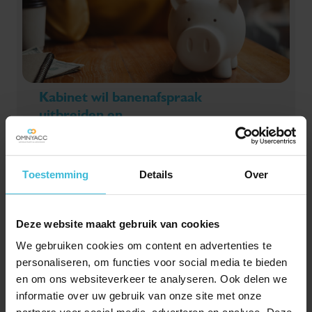
Kabinet wil banenafspraak
uitbreiden en
loonkostensubsidie
invoeren
03-08-2026
Toestemming
Details
Over
Het kabinet wil de doelgroep van de banenafspraak
uitbreiden. Daarnaast moet de loonkostensubsidie
het belangrijkste instrument worden om werkgevers
Deze website maakt gebruik van cookies
te compenseren voor de verminderde loonwaarde
We gebruiken cookies om content en advertenties te
van werknemers.
personaliseren, om functies voor social media te bieden
Lees verder
en om ons websiteverkeer te analyseren. Ook delen we
informatie over uw gebruik van onze site met onze