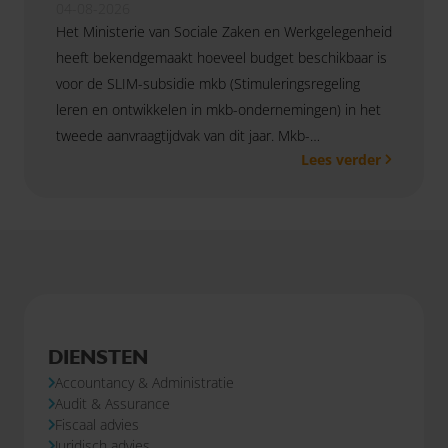
04-08-2026
Het Ministerie van Sociale Zaken en Werkgelegenheid
heeft bekendgemaakt hoeveel budget beschikbaar is
voor de SLIM-subsidie mkb (Stimuleringsregeling
leren en ontwikkelen in mkb-ondernemingen) in het
tweede aanvraagtijdvak van dit jaar. Mkb-
Lees verder
ondernemingen kunnen de subsidie aanvragen van
19 augustus 2026 9.00 uur tot en met 7 september
2026 17.00 uur.
DIENSTEN
Accountancy & Administratie
Audit & Assurance
Fiscaal advies
Juridisch advies