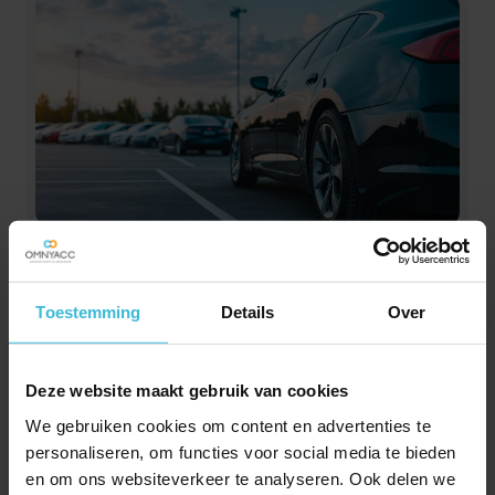
Naheffing parkeerbelasting
bij overschrijding maximale
parkeerduur
Toestemming
Details
Over
10-07-2026
Op veel locaties in Nederland betaal je
Deze website maakt gebruik van cookies
parkeerbelasting voor het parkeren van een auto.
Soms geldt daarbij een maximale betaalperiode om
We gebruiken cookies om content en advertenties te
personaliseren, om functies voor social media te bieden
de doorstroming te bevorderen. Wat zijn de gevolgen
en om ons websiteverkeer te analyseren. Ook delen we
als je toch langer blijft staan, met of zonder extra