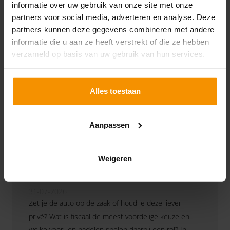
informatie over uw gebruik van onze site met onze
Lees verder
betaling?
partners voor social media, adverteren en analyse. Deze
partners kunnen deze gegevens combineren met andere
informatie die u aan ze heeft verstrekt of die ze hebben
verzameld op basis van uw gebruik van hun services.
Alles toestaan
Aanpassen
Weigeren
Auto: zakelijk of privé?
2026
31-07-2026
Zet je de auto op de zaak of houd je deze liever
privé? Wat is fiscaal de meest voordelige keuze en
welke voor- en nadelen spelen daarbij een rol? In