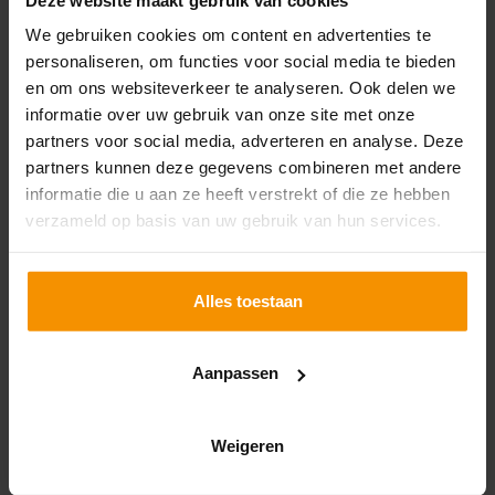
We gebruiken cookies om content en advertenties te
personaliseren, om functies voor social media te bieden
en om ons websiteverkeer te analyseren. Ook delen we
informatie over uw gebruik van onze site met onze
partners voor social media, adverteren en analyse. Deze
partners kunnen deze gegevens combineren met andere
informatie die u aan ze heeft verstrekt of die ze hebben
verzameld op basis van uw gebruik van hun services.
Mkb in zicht: detailhandel
27-05-2021
Alles toestaan
De detailhandel groeit stevig, maar dit is lang niet in
elke onderneming het geval.
Consumentenbestedingen zijn door de
Aanpassen
coronamaatregelen verplaatst van horeca en
toerisme naar de detailhandel. Hiervan is geprofiteerd
Weigeren
Lees verder
door webwinkels, doe-het-zelf-zaken, fietsenwinkels
en supermarkten. Andere detailhandels, zoals