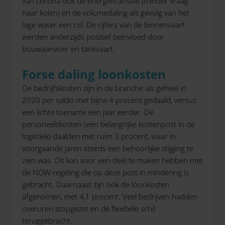
van corona ook de energietransitie (minder vraag
naar kolen) en de volumedaling als gevolg van het
lage water een rol. De cijfers van de binnenvaart
werden anderzijds positief beïnvloed door
bouwaanvoer en tankvaart.
Forse daling loonkosten
De bedrijfskosten zijn in de branche als geheel in
2020 per saldo met bijna 4 procent gedaald, versus
een lichte toename een jaar eerder. De
personeelskosten (een belangrijke kostenpost in de
logistiek) daalden met ruim 3 procent, waar in
voorgaande jaren steeds een behoorlijke stijging te
zien was. Dit kan voor een deel te maken hebben met
de NOW-regeling die op deze post in mindering is
gebracht. Daarnaast zijn ook de loonkosten
afgenomen, met 4,1 procent. Veel bedrijven hadden
overuren stopgezet en de flexibele schil
teruggebracht.