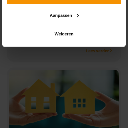
voertuigen
17-07-2026
Aanpassen
Doe je binnenkort bpm-aangifte voor een gebruikt
voertuig met een taxatierapport? Houd er dan
Weigeren
rekening mee dat de Belastingdienst hier extra
controles op uitvoert.
Lees verder