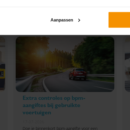
Downloaden
Aanpassen
Extra controles op bpm-
aangiftes bij gebruikte
voertuigen
17-07-2026
Doe je binnenkort bpm-aangifte voor een