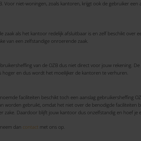
. Voor niet-woningen, zoals kantoren, krijgt ook de gebruiker een a
 zaak als het kantoor redelijk afsluitbaar is en zelf beschikt ove
rake van een zelfstandige onroerende zaak.
bruikersheffing van de OZB dus niet direct voor jouw rekening. De 
s hoger en dus wordt het moeilijker de kantoren te verhuren.
genoemde faciliteiten beschikt toch een aanslag gebruikersheffing 
n worden gebruikt, omdat het niet over de benodigde faciliteiten bes
ter zake. Daardoor blijft jouw kantoor dus onzelfstandig en hoef je 
n, neem dan
contact
met ons op.