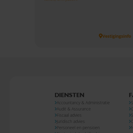
Vestigingsinfo
DIENSTEN
F
Accountancy & Administratie
S
Audit & Assurance
Fiscaal advies
S
Juridisch advies
Personeel en pensioen
N