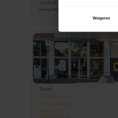
zien dat dit het geval kan zijn als je de algehele
leiding hebt over bouw- of
Lees verder
renovatiewerkzaamheden.
Weigeren
Texel
Groeneplaats 11
1791 CC Den Burg
0222-315444
texel@omnyacc.nl