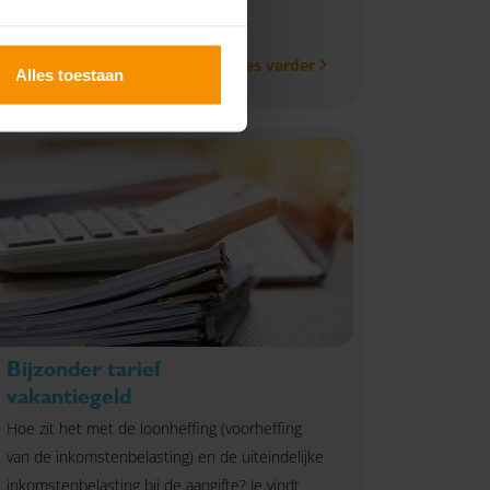
Lees verder
Alles toestaan
Bijzonder tarief
vakantiegeld
Hoe zit het met de loonheffing (voorheffing
van de inkomstenbelasting) en de uiteindelijke
inkomstenbelasting bij de aangifte? Je vindt