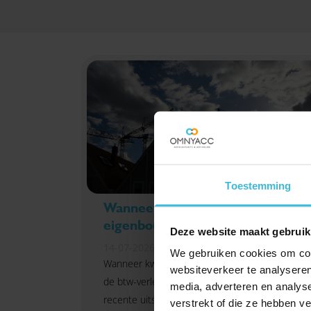
Toestemming
Wanneer ben je een
eigenbouwer voor de btw?
Deze website maakt gebruik
14-07-2026
We gebruiken cookies om cont
Wanneer kwalificeer je als eigenbouwer voor
websiteverkeer te analyseren
de btw-verleggingsregeling in de bouw? Een
media, adverteren en analys
recente uitspraak van een gerechtshof laat
verstrekt of die ze hebben v