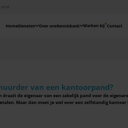
E VOOR
Werken bij
Home
Diensten
Over ons
Kennisbank
Contact
s huurder van een kantoorpand?
 draait de eigenaar van een zakelijk pand voor de eigenaren
etalen. Maar dan moet je wel over een zelfstandig kantoor