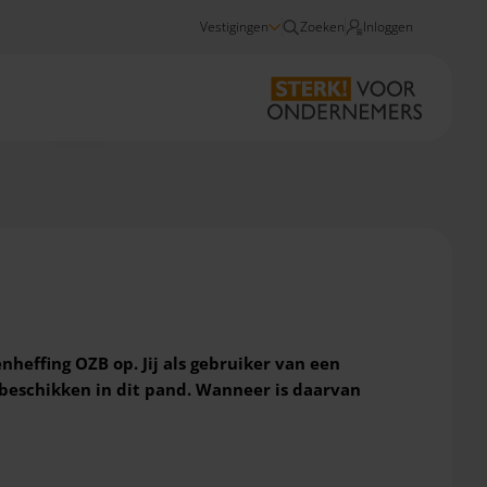
Vestigingen
Zoeken
Inloggen
Nieuws
OZB: hoe zit voor het jou als huurder van een kantoorpand?
heffing OZB op. Jij als gebruiker van een
 beschikken in dit pand. Wanneer is daarvan