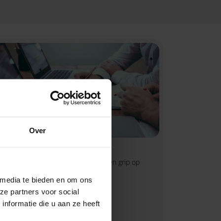
Over
King Finance
Met King Finance heb je overzicht en grip op
jouw financiën.
 media te bieden en om ons
ze partners voor social
nformatie die u aan ze heeft